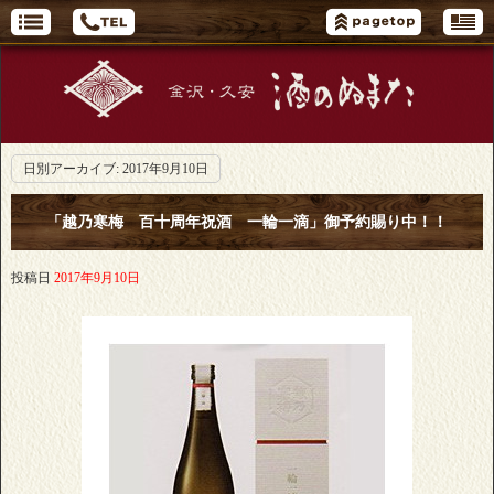
日別アーカイブ:
2017年9月10日
「越乃寒梅 百十周年祝酒 一輪一滴」御予約賜り中！！
投稿日
2017年9月10日