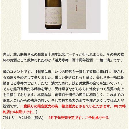
先日、越乃寒梅さんの創業百十周年記念パーティが行われました。その時の乾
杯のお酒として振舞われたのが「越乃寒梅 百十周年祝酒 一輪一滴」です。
蔵のコメントです。
【創業以来、いつの時代も一貫して皆様に喜ばれ、愛され
る酒造りをめざして参りました。厳しい寒さにじっと耐え、美しさを一輪に凝
縮させる寒梅のごとく、ただ一滴のために、技と美意識の全てを注いでいく、
そんな越乃寒梅たる精神を守り、受け継ぎながらさらに進化すべく品質の向上
を目指しております。本商品は、創業百十周年の節目に相応しく、これまでの
謝意とこれからの決意の想い、そして持てる力の全てを注ぎ尽くして仕込んだ
祝酒です。
一度限りの限定販売の為、割当販売とさせていただきます。1軒の特
約店に6本限りです。
】
720ミリ ￥24840.（税込）
9月下旬発売予定です。ご予約承り中!!。