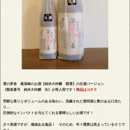
雪の茅舎 最高峰のお酒【純米大吟醸 聴雪】の生酒バージョン
《製造番号 純米大吟醸 生》が再入荷です！
商品はコチラ
芳醇な香りとボリュームのある味わい、洗練された透明感と艶のある口当た
り…
圧倒的なインパクトを与えてくれる素晴らしいお酒です！
少々高価ですが、価値ある逸品！ そのため、年々需要は高まっているそうで