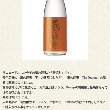
リニューアルした今年の蔵の師魂の「新焼酎」です。
毎年定番の「蔵の師魂 芋」の新酒でしたが、「蔵の師魂 The Orange」の新
酒に変更になりました。
蒸留後3日以内に瓶詰めし、ガス感が残りつつ、Orangeの柑橘感と新焼酎ならで
はの旨味がありますよ♪
発売は9月27日予定。
人気商品の「新焼酎ヴァージョン」ですので、ご希望の方はご予約として先に
ご購入される事をオススメ致します。