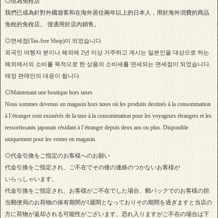
◎現為免稅店
我們已成為針對外國遊客和在海外居住兩年以上的日本人，用於海外消費的商品
免稅的免稅店。 僅適用於店內銷售。
◎면세점(Tax-free Shop)이 되었습니다
외국인 여행자 분이나 해외에 2년 이상 거주하고 계시는 일본인을 대상으로 하는
해외에서의 소비를 목적으로 한 상품의 소비세를 면세되는 면세점이 되었습니다.
매장 판매만의 대응이 됩니다.
◎Maintenant une boutique hors taxes
Nous sommes devenus un magasin hors taxes où les produits destinés à la consommation
à l’étranger sont exonérés de la taxe à la consommation pour les voyageurs étrangers et les
ressortissants japonais résidant à l’étranger depuis deux ans ou plus. Disponible
uniquement pour les ventes en magasin.
◎代金引換をご指定のお客様へのお願い
代金引換をご指定され、ご不在でその後の連絡のつかないお客様が
いらっしゃいます。
代金引換をご指定され、お客様がご不在でした場合、郵パックでのお客様の担
当郵便局のお荷物の保有期間が1週間となっておりその期間を過ぎますと当店の
方に荷物が返却される可能性がございます。恐れ入りますがご不在の場合は下