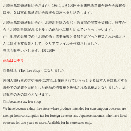
北陸三県卸売酒販組合さまが、1枚につき100円を石川県酒造組合連合会義援金
口座、又は富山県酒造組合義援金口座へ振り込みします。
北陸三県卸売酒販組合が、北陸新幹線の金沢・敦賀間の開業を契機に、昨年か
ら「北陸新幹線記念ボトル」の商品化に取り組んでいらっしゃいます。
が、地震の影響での「北陸の酒」需要振興と参加予定だった被災された蔵元さ
んに対する支援策として、クリアファイルを作成されました。
当店も販売いたします。1枚220円
商品はコチラ
◎免税店（Tax-free Shop）になりました
外国人旅行者の方や海外に2年以上在住されていらっしゃる日本人を対象とする
海外での消費を目的とした商品の消費税を免税される免税店となりました。店
頭販売のみの対応となります。
◎It became a tax-free shop
We have become a duty-free store where products intended for consumption overseas are
exempt from consumption tax for foreign travelers and Japanese nationals who have lived
overseas for two years or more. Available for in-store sales only.