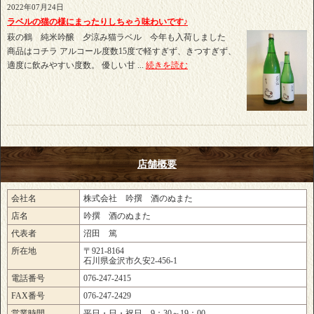
2022年07月24日
ラベルの猫の様にまったりしちゃう味わいです♪
萩の鶴 純米吟醸 夕涼み猫ラベル 今年も入荷しました
商品はコチラ アルコール度数15度で軽すぎず、きつすぎず、
適度に飲みやすい度数。 優しい甘 ...
続きを読む
店舗概要
会社名
株式会社 吟撰 酒のぬまた
店名
吟撰 酒のぬまた
代表者
沼田 篤
所在地
〒921-8164
石川県金沢市久安2-456-1
電話番号
076-247-2415
FAX番号
076-247-2429
営業時間
平日・日・祝日 9：30～19：00