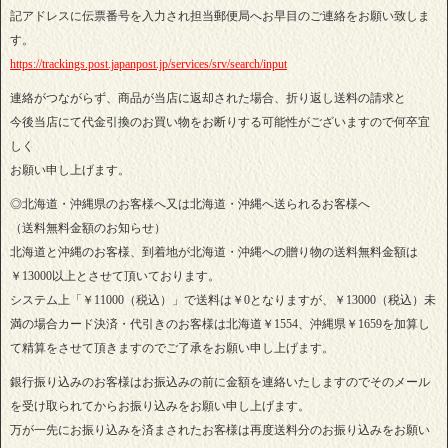
記アドレスに伝票番号を入力され担当郵便局へお早目のご連絡をお願い致しま
す。
https://trackings.post.japanpost.jp/services/srv/search/input
連絡がつながらず、商品が当店に返却された場合、折り返し送料の請求と
今後当店にて代金引換のお買い物をお断りする可能性がございますので何卒宜
しく
お願い申し上げます。
◎北海道・沖縄県のお客様へ又は北海道・沖縄へ送られるお客様へ
（送料無料金額のお知らせ）
北海道と沖縄のお客様、到着地が北海道・沖縄への贈り物の送料無料金額は
￥13000以上とさせて頂いております。
システム上「￥11000（税込）」で送料は￥0となりますが、￥13000（税込）未
満の場合カード決済・代引きのお客様は北海道￥1554、沖縄県￥1659を加算し
て精算をさせて頂きますのでご了承をお願い申し上げます。
銀行振り込みのお客様はお振込みの前に金額を連絡いたしますのでそのメール
を受け取られてからお振り込みをお願い申し上げます。
万が一先にお振り込みを済まされたお客様は再度送料分のお振り込みをお願い