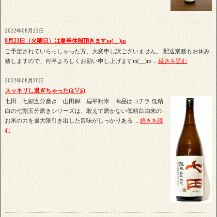
2022年08月22日
8月23日（火曜日）は夏季休暇頂きますm(__)m
ご予定されていらっしゃった方、大変申し訳ございません。 配送業務もお休み
致しますので、何卒よろしくお願い申し上げますm(__)m ...
続きを読む
2022年08月20日
スッキリし過ぎちゃった(≧▽≦)
七田 七割五分磨き 山田錦 扁平精米 商品はコチラ 低精
白の七割五分磨きシリーズは、敢えて磨かない低精白由来の
お米の力を最大限引き出した旨味がしっかりある ...
続きを読
む