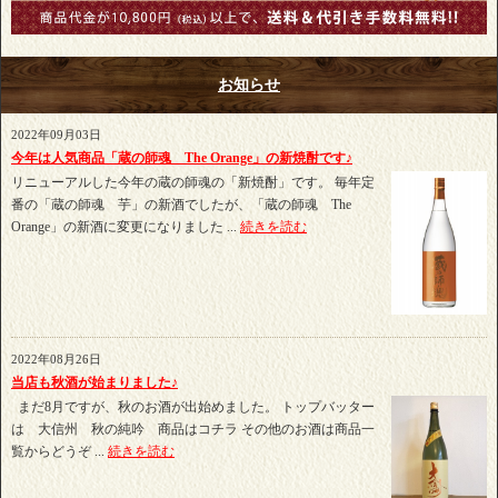
お知らせ
2022年09月03日
今年は人気商品「蔵の師魂 The Orange」の新焼酎です♪
リニューアルした今年の蔵の師魂の「新焼酎」です。 毎年定
番の「蔵の師魂 芋」の新酒でしたが、「蔵の師魂 The
Orange」の新酒に変更になりました ...
続きを読む
2022年08月26日
当店も秋酒が始まりました♪
まだ8月ですが、秋のお酒が出始めました。 トップバッター
は 大信州 秋の純吟 商品はコチラ その他のお酒は商品一
覧からどうぞ ...
続きを読む