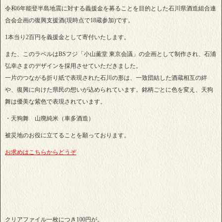
令和6年能登半島地震に対する義援金を募ることを目的とした石川県酒造組合連
合会企画の復興支援酒(現時点で18蔵参加)です。
1本当り2百円を義援金として寄付いたします。
また、このラベルはBSフジ「小山薫堂 東京会議」の企画として制作され、石浦
弘幸さまのデザインを採用させていただきました。
一片のつながる折り紙で表現された石川の形は、一致団結した酒蔵相互の絆
や、復興に向けた県民の想いが込められています。銘柄ごとに色を変え、天狗
舞は優美な紫色で表現されています。
・天狗舞 山廃純米（車多酒造）
被災地のお役に立てることを願っております。
お求めはこちらからどうぞ
クリアファイル一枚につき100円が。