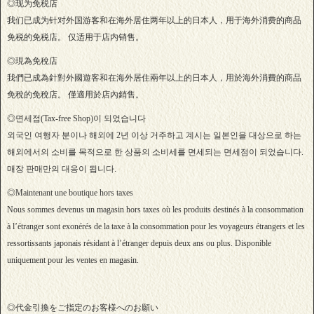
◎现为免税店
我们已成为针对外国游客和在海外居住两年以上的日本人，用于海外消费的商品
免税的免税店。 仅适用于店内销售。
◎現為免稅店
我們已成為針對外國遊客和在海外居住兩年以上的日本人，用於海外消費的商品
免稅的免稅店。 僅適用於店內銷售。
◎면세점(Tax-free Shop)이 되었습니다
외국인 여행자 분이나 해외에 2년 이상 거주하고 계시는 일본인을 대상으로 하는
해외에서의 소비를 목적으로 한 상품의 소비세를 면세되는 면세점이 되었습니다.
매장 판매만의 대응이 됩니다.
◎Maintenant une boutique hors taxes
Nous sommes devenus un magasin hors taxes où les produits destinés à la consommation
à l’étranger sont exonérés de la taxe à la consommation pour les voyageurs étrangers et les
ressortissants japonais résidant à l’étranger depuis deux ans ou plus. Disponible
uniquement pour les ventes en magasin.
◎代金引換をご指定のお客様へのお願い