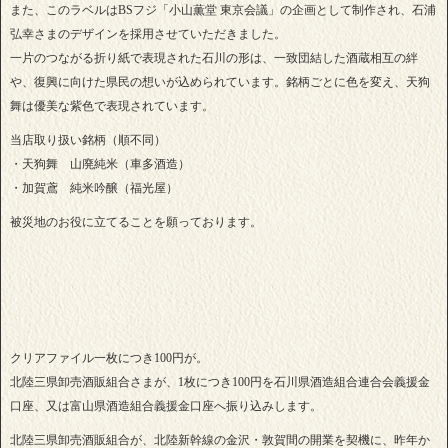
また、このラベルはBSフジ「小山薫堂 東京会議」の企画として制作され、石浦
弘幸さまのデザインを採用させていただきました。
一片のつながる折り紙で表現された石川の形は、一致団結した酒蔵相互の絆
や、復興に向けた県民の想いが込められています。銘柄ごとに色を変え、天狗
舞は優美な紫色で表現されています。
当店取り扱い銘柄（順不同）
・天狗舞 山廃純米（車多酒造）
・加賀鳶 純米吟醸（福光屋）
被災地のお役に立てることを願っております。
クリアファイル一枚につき100円が。
北陸三県卸売酒販組合さまが、1枚につき100円を石川県酒造組合連合会義援金
口座、又は富山県酒造組合義援金口座へ振り込みします。
北陸三県卸売酒販組合が、北陸新幹線の金沢・敦賀間の開業を契機に、昨年か