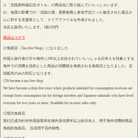
ら「北陸新幹線記念ボトル」の商品化に取り組んでいらっしゃいます。
が、地震の影響での「北陸の酒」需要振興と参加予定だった被災された蔵元さ
んに対する支援策として、クリアファイルを作成されました。
当店も販売いたします。1枚220円
商品はコチラ
◎免税店（Tax-free Shop）になりました
外国人旅行者の方や海外に2年以上在住されていらっしゃる日本人を対象とする
海外での消費を目的とした商品の消費税を免税される免税店となりました。店
頭販売のみの対応となります。
◎It became a tax-free shop
We have become a duty-free store where products intended for consumption overseas are
exempt from consumption tax for foreign travelers and Japanese nationals who have lived
overseas for two years or more. Available for in-store sales only.
◎现为免税店
我们已成为针对外国游客和在海外居住两年以上的日本人，用于海外消费的商品
免税的免税店。 仅适用于店内销售。