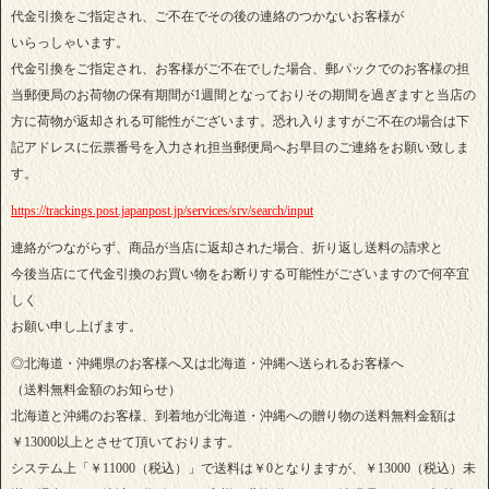
代金引換をご指定され、ご不在でその後の連絡のつかないお客様が
いらっしゃいます。
代金引換をご指定され、お客様がご不在でした場合、郵パックでのお客様の担
当郵便局のお荷物の保有期間が1週間となっておりその期間を過ぎますと当店の
方に荷物が返却される可能性がございます。恐れ入りますがご不在の場合は下
記アドレスに伝票番号を入力され担当郵便局へお早目のご連絡をお願い致しま
す。
https://trackings.post.japanpost.jp/services/srv/search/input
連絡がつながらず、商品が当店に返却された場合、折り返し送料の請求と
今後当店にて代金引換のお買い物をお断りする可能性がございますので何卒宜
しく
お願い申し上げます。
◎北海道・沖縄県のお客様へ又は北海道・沖縄へ送られるお客様へ
（送料無料金額のお知らせ）
北海道と沖縄のお客様、到着地が北海道・沖縄への贈り物の送料無料金額は
￥13000以上とさせて頂いております。
システム上「￥11000（税込）」で送料は￥0となりますが、￥13000（税込）未