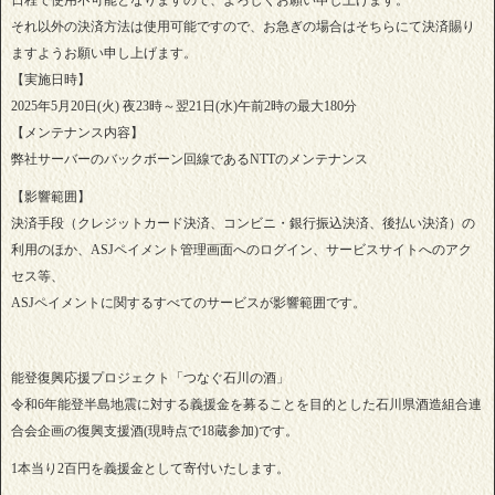
日程で使用不可能となりますので、よろしくお願い申し上げます。
それ以外の決済方法は使用可能ですので、お急ぎの場合はそちらにて決済賜り
ますようお願い申し上げます。
【実施日時】
2025年5月20日(火) 夜23時～翌21日(水)午前2時の最大180分
【メンテナンス内容】
弊社サーバーのバックボーン回線であるNTTのメンテナンス
【影響範囲】
決済手段（クレジットカード決済、コンビニ・銀行振込決済、後払い決済）の
利用のほか、ASJペイメント管理画面へのログイン、サービスサイトへのアク
セス等、
ASJペイメントに関するすべてのサービスが影響範囲です。
能登復興応援プロジェクト「つなぐ石川の酒」
令和6年能登半島地震に対する義援金を募ることを目的とした石川県酒造組合連
合会企画の復興支援酒(現時点で18蔵参加)です。
1本当り2百円を義援金として寄付いたします。