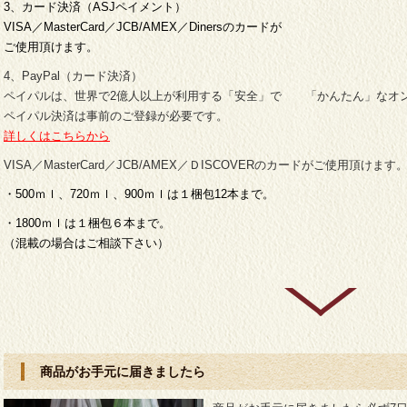
3、カード決済（ASJペイメント）
VISA／MasterCard／JCB/AMEX／Dinersのカードが
ご使用頂けます。
4、PayPal（カード決済）
ペイパルは、世界で2億人以上が利用する「安全」で 「かんたん」なオ
ペイパル決済は事前のご登録が必要です。
詳しくはこちらから
VISA／MasterCard／JCB/AMEX／ＤISCOVERのカードがご使用頂けます
・500ｍｌ、720ｍｌ、900ｍｌは１梱包12本まで。
・1800ｍｌは１梱包６本まで。
（混載の場合はご相談下さい）
商品がお手元に届きましたら