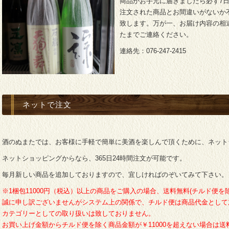
商品がお手元に届きましたら必ず7
注文された商品とお間違いがないか
致します。万が一、お届け内容の相
たまでご連絡ください。
連絡先：076-247-2415
ネットで注文
酒のぬまたでは、お客様に手軽で簡単に美酒を楽しんで頂くために、ネット
ネットショッピングからなら、365日24時間注文が可能です。
毎月新しい商品を追加しておりますので、宜しければのぞいてみて下さい。
※1梱包11000円（税込）以上の商品をご購入の場合、送料無料(チルド便を
誠に申し訳ございませんがシステム上の関係で、チルド便は商品代金として
カテゴリーとしての取り扱いは致しておりません。
お買い上げ金額からチルド便を除く商品金額が￥11000を超えない場合は送