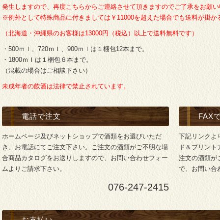
発生しますので、再度こちらからご連絡させて頂きますのでご了承をお願い
※例外として特殊商品に付きましては￥11000を超えた場合でも送料が掛
（北海道・沖縄県のお客様は13000円（税込）以上で送料無料です）
・500ｍｌ、720ｍｌ、900ｍｌは１梱包12本まで。
・1800ｍｌは１梱包６本まで。
（混載の場合はご相談下さい）
未成年者の飲酒は法律で禁止されています。
電話で注文
FAX
ホームページ及びネットショップで酒類をお選びいただ
下記リンクよ
き、お電話にてご注文下さい。ご注文の酒類がご不明な場
ド＆プリント
合商品カタログをお送りしますので、お問い合わせフォー
注文の酒類が
ムよりご請求下さい。
で、お問い合
076-247-2415
お支払い