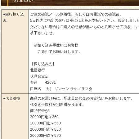
●銀行振り込
ご注文確認メール到着後、もしくはお電話での確認後、
み
5日以内に指定の銀行口座に代金をお支払い下さい。規定しまし
ただけない場合はご購入の意思が無いものと判断させて頂き、キ
承下さいませ。
※振り込み手数料はお客様
ご負担でお願い致します。
【振り込み先】
北國銀行
伏見台支店
普通 42691
口座名 カ） ギンセン サケノヌマタ
●代金引換
商品のお届け時に、配達員に代金のお支払いをお願いします。
代引き手数料が別途掛かります。
商品代金が
30000円迄￥360
100000円迄￥550
200000円迄￥880
300000円迄￥990