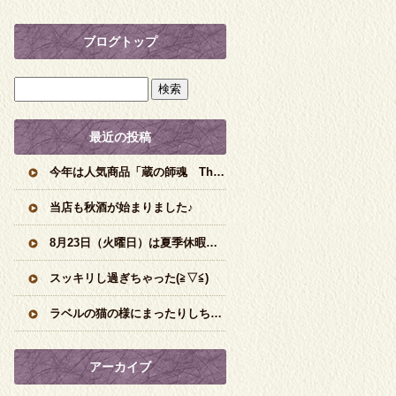
ブログトップ
最近の投稿
今年は人気商品「蔵の師魂 The Orange」の新焼酎です♪
当店も秋酒が始まりました♪
8月23日（火曜日）は夏季休暇頂きますm(__)m
スッキリし過ぎちゃった(≧▽≦)
ラベルの猫の様にまったりしちゃう味わいです♪
アーカイブ