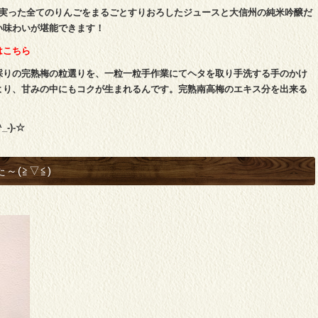
に実った全てのりんごをまるごとすりおろしたジュースと大信州の純米吟醸だ
い味わいが堪能できます！
はこちら
採りの完熟梅の粒選りを、一粒一粒手作業にてヘタを取り手洗する手のかけ
より、甘みの中にもコクが生まれるんです。完熟南高梅のエキス分を出来る
-)-☆
～(≧▽≦)