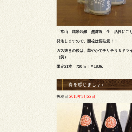
「常山 純米吟醸 無濾過 生 活性にご
発泡しますので、開栓は要注意！！
ガス抜きの後は、華やかでチリチリ＆ドライな
（笑）
限定21本 720ｍｌ￥1836.
春を感じましょ♪
投稿日
2018年3月22日