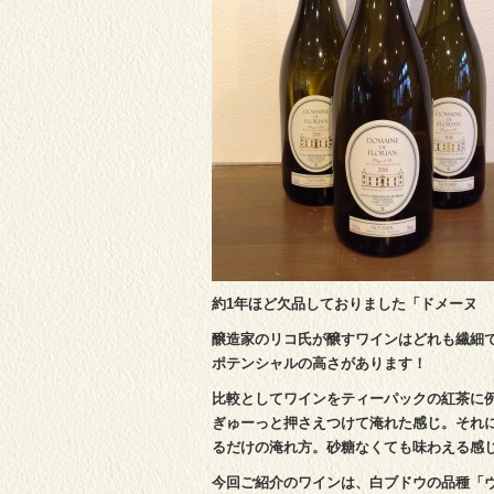
約1年ほど欠品しておりました「ドメーヌ ド
醸造家のリコ氏が醸すワインはどれも繊細
ポテンシャルの高さがあります！
比較としてワインをティーパックの紅茶に
ぎゅーっと押さえつけて淹れた感じ。それ
るだけの淹れ方。砂糖なくても味わえる感
今回ご紹介のワインは、白ブドウの品種「ヴ