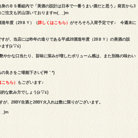
自身のＢＳ番組内で「美酒の設計は日本で一番うまい酒だと思う」発言から3
注文も沢山頂いておりますm(_ _)m
酒造年度（29ＢＹ）（
詳しくはこちら）
がそろそろ入荷予定です♪ 今週末に
。
すが、当店には昨年の造りである平成28酒造年度（28ＢＹ）の美酒の設
ます(≧▽≦)
で艶やかな口当たり、旨味に深みが増したボリューム感は、また別格の味わい
良さをご堪能下さい(´艸｀*)
はこちら）
もございます♪
惑的な飲み方でしょう(≧▽≦)
すが、28BY生酒と28BY火入れは数に限りがございます。
_)m