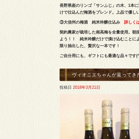
長野県産のリンゴ「サンふじ」の木、1本
けで仕込んだ梅酒をブレンド。上品で優し
③大信州の梅酒 純米吟醸仕込み
詳しく
契約農家が栽培した南高梅を全量使用。朝
よう！！ 純米吟醸だけで漬け込むことに
限り抽出した、贅沢な一本です！
ご自分用にも、ギフトにも最適な品々です(^_
ヴィオニエちゃんが返ってきた
投稿日
2018年3月21日