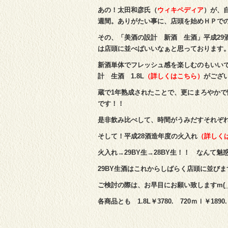
あの！太田和彦氏（
ウィキペディア
）が、
週間。ありがたい事に、店頭を始めＨＰでのご
その、「美酒の設計 新酒 生酒」平成29
は店頭に並べばいいなぁと思っております
新酒単体でフレッシュ感を楽しむのもいいで
計 生酒 1.8L
（詳しくはこちら）
がござい
蔵で1年熟成されたことで、更にまろやか
です！！
是非飲み比べして、時間がうみだすそれぞれの
そして！平成28酒造年度の火入れ
（詳しく
火入れ→29BY生→28BY生！！ なんて魅
29BY生酒はこれからしばらく店頭に並びま
ご検討の際は、お早目にお願い致しますm(_ 
各商品とも 1.8L￥3780. 720ｍｌ￥1890.