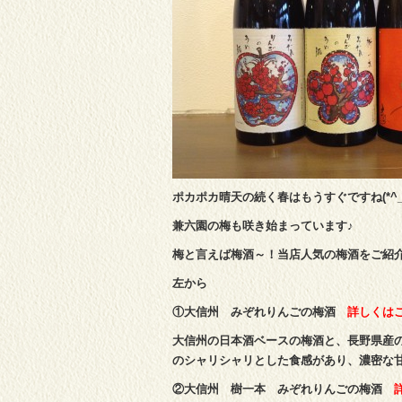
ポカポカ晴天の続く春はもうすぐですね(*^_^
兼六園の梅も咲き始まっています♪
梅と言えば梅酒～！当店人気の梅酒をご紹
左から
①大信州 みぞれりんごの梅酒
詳しくは
大信州の日本酒ベースの梅酒と、長野県産
のシャリシャリとした食感があり、濃密な
②大信州 樹一本 みぞれりんごの梅酒