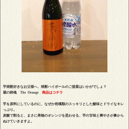
芋焼酎好きなお父様へ、焼酎ハイボールのご提案はいかがでしょ？
蔵の師魂 The Orange
商品はコチラ
芋を原料にしているのに、なぜか柑橘類のスッキリとした酸味とドライなキレ
っぷり。
炭酸で割ると、まさに果物のオレンジを思わせる、芋の甘味と爽やさが鼻から
ぬけていきますよ。