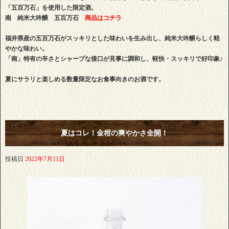
「五百万石」を使用した限定酒。
南 純米大吟醸 五百万石
商品はコチラ
福井県産の五百万石がスッキリとした味わいを生み出し、純米大吟醸らしく軽
やかな味わい。
「南」特有の辛さとシャープな後口が見事に調和し、軽快・スッキリで好印象♪
夏にサラリと楽しめる数量限定なお食事向きのお酒です。
夏はコレ！金柑の爽やかさ全開！
投稿日
2022年7月11日