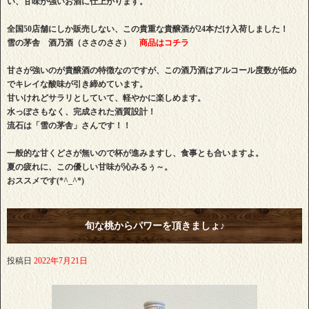
い、甘味が強いお酒に仕上がります。
全国50店舗にしか販売しない、
この
貴重な貴醸酒が24本だけ入荷しました！
雪の茅舎 酒乃酒（ささのささ）
商品はコチラ
甘さが強いのが貴醸酒の特徴なのですが、この酒乃酒はアルコール度数が低め
でキレイな酸味が引き締めています。
甘いけれどサラリとしていて、軽やかに楽しめます。
水っぽさもなく、完成された酒質設計！
流石は「雪の茅舎」さんです！！
一般的な甘くどさが無いので杯が進みますし、食事とも合いますよ。
夏の疲れに、この優しい甘味が沁みるぅ～。
おススメです(*^_^*)
旬な桃からパワーを頂きましょ♪
投稿日
2022年7月21日