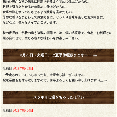
味わい豊かな秋の味覚に同調させるよう甘めに仕上げたもの。
料理を引き立たせるため辛めに仕上げたもの。
食事の脂をサッパリさせるよう酸味を高めたもの。
芳醇な香りをまとわせて冷酒向きに、じっくり旨味を楽しむお燗向きに。
などなど、色々なタイプがございます。
秋の夜長は、形状の違う複数の酒器で、冷～燗の温度帯で、食材・お料理との
組み合わせで、生じる色々な味わいをお楽しみ下さい。
8月23日（火曜日）は夏季休暇頂きますm(__)m
投稿日
2022年8月22日
ご予定されていらっしゃった方、大変申し訳ございません。
配送業務もお休み致しますので、何卒よろしくお願い申し上げますm(__)m
スッキリし過ぎちゃった(≧▽≦)
投稿日
2022年8月20日