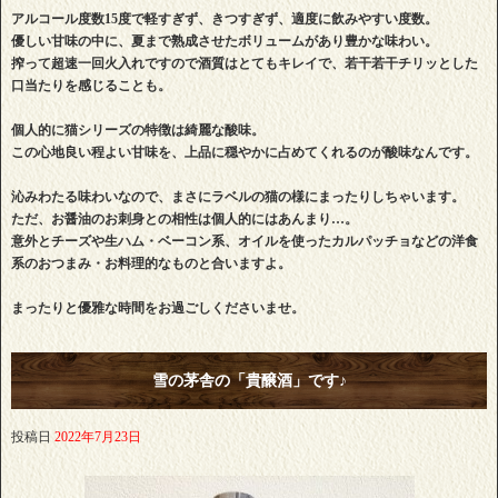
アルコール度数15度で軽すぎず、きつすぎず、適度に飲みやすい度数。
優しい甘味の中に、夏まで熟成させたボリュームがあり豊かな味わい。
搾って超速一回火入れですので酒質はとてもキレイで、若干若干チリッとした
口当たりを感じることも。
個人的に猫シリーズの特徴は綺麗な酸味。
この心地良い程よい甘味を、上品に穏やかに占めてくれるのが酸味なんです。
沁みわたる味わいなので、まさにラベルの猫の様にまったりしちゃいます。
ただ、お醤油のお刺身との相性は個人的にはあんまり…。
意外とチーズや生ハム・ベーコン系、オイルを使ったカルパッチョなどの洋食
系のおつまみ・お料理的なものと合いますよ。
まったりと優雅な時間をお過ごしくださいませ。
雪の茅舎の「貴醸酒」です♪
投稿日
2022年7月23日