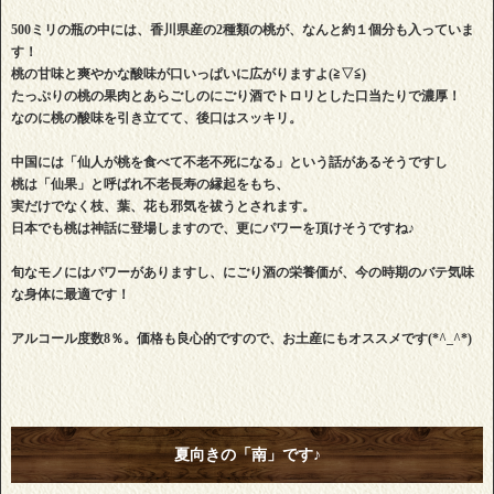
500ミリの瓶の中には、香川県産の2種類の桃が、なんと約１個分も入っていま
す！
桃の甘味と爽やかな酸味が口いっぱいに広がりますよ(≧▽≦)
たっぷりの桃の果肉とあらごしのにごり酒でトロリとした口当たりで濃厚！
なのに桃の酸味を引き立てて、後口はスッキリ。
中国には「仙人が桃を食べて不老不死になる」という話があるそうですし
桃は「仙果」と呼ばれ不老長寿の縁起をもち、
実だけでなく枝、葉、花も邪気を祓うとされます。
日本でも桃は神話に登場しますので、更にパワーを頂けそうですね♪
旬なモノにはパワーがありますし、にごり酒の栄養価が、今の時期のバテ気味
な身体に最適です！
アルコール度数8％。価格も良心的ですので、お土産にもオススメです(*^_^*)
夏向きの「南」です♪