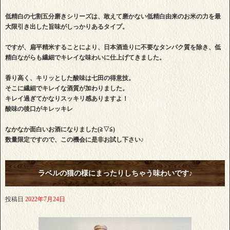
低精白の七割五分磨きシリーズは、敢えて磨かない低精白由来のお米の力を最
大限引き出した旨味がしっかりあるタイプ。
ですが、扁平精米することにより、日本酒造りに不要なタンパク質を除き、低
精白ながらも繊細でキレイな味わいに仕上げてきました。
香り高く、キリッとした酸味は七田の得意技。
そこに繊細でキレイな酒質が加わりました。
キレイ過ぎてかなりスッキリ感ありますよ！
酸味の後口がキレッキレ
なかなか面白いお酒になりました(≧▽≦)
数量限定ですので、この機会に是非お試し下さい♪
ラベルの猫の様にまったりしちゃう味わいです♪
投稿日
2022年7月24日