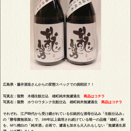
広島県・藤井酒造さんからの変態スペックでの挑戦状？！
写真左：龍勢 木桶生酛仕込 雄町純米無濾過生
商品はコチラ
写真右：龍勢 ホウロウタンク生酛仕込 雄町純米無濾過生
商品はコチラ
それぞれ、江戸時代から受け継がれている伝統的な酒母仕込み「生酛仕込み」
の「酵母菌無添加」で、100年以上栽培され続けている唯一の品種「雄町」米
を、60%精白の「純米酒」企画で、濾過も加水も火入れもしない「無濾過生原