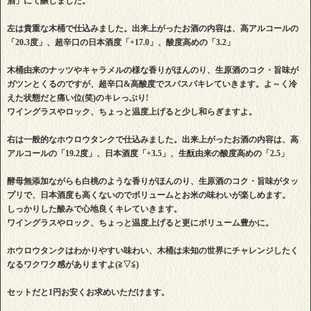
酒」にて醸しました。
左は貴重な木桶で仕込みました。出来上がったお酒の内容は、高アルコールの
「20.3度」、超辛口の日本酒度「+17.0」、酸度高めの「3.2」
木桶由来のナッツやキャラメルの様な香りがほんのり、生原酒のコク・旨味が
ガツンとくるのですが、超辛口&高酸度でスパスパキレていきます。よ～く冷
えた状態だと痛い位(笑)のキレっぷり!
ワイングラスやロック、ちょっと温度上げると少し和らぎますよ。
右は一般的なホウロウタンクで仕込みました。出来上がったお酒の内容は、高
アルコールの「19.2度」、日本酒度「+3.5」、生酛由来の酸度高めの「2.5」
酵母無添加ながらも白桃のような香りがほんのり、生原酒のコク・旨味がタッ
プリで、日本酒度も高くないのでボリュームとお米の味わいが楽しめます。
しっかりした酸みで心地良くキレていきます。
ワイングラスやロック、ちょっと温度上げると更にボリューム豊かに。
ホウロウタンクはわかりやすい味わい、木桶は未知の世界にチャレンジしたく
なるワクワク感がありますよ(≧▽≦)
セットだと1円お安くお求めいただけます。