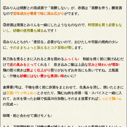
②みりんは焼酎との混成酒で「発酵しない」が、赤酒は「発酵を伴う」醸造酒
なので
旨味成分が豊富で味に深み広がり
がでます。
③赤酒は清酒とみりんを一緒にしたようなものなので、
料理酒を買う必要もな
いし、砂糖の使用量も減る
んです！
④みりんとちがい「煮切る」必要がないので、おひたしや市販の焼肉のタレ
に、
そのままちょっと加えるとコク旨味が増し
ます。
秋刀魚を煮るときに入れると身を固める
ふっくら
♪ 秋鮭を焼く前に漬け込むだ
けで
皮の臭みをとって
くれる！ 炊き込みご飯は上品な
甘みと味わいが増加
↑
鶏の照り焼きは
艶よく仕上がり
照りがおちずお弁当にも良いですね。土瓶蒸
し・汁物も
砂糖にはない豊かな奥深い味
わいに?
倉庫番2号は、干物を焼く前に赤酒をまとわせて、生臭みを消し、焼いたときに
は
正面パリッ中ふわっ
とさせたり、鶏むね肉を赤酒・塩・スパイスと一緒に入
れて、お水を張ったお鍋で低温20分加熱しそのまま放置すれば
しっとり鶏ハム
の完成～♪
味噌・粕と合わせて漬けモノも♪