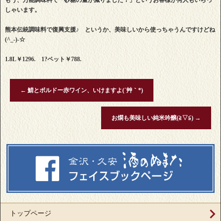
もう、万能調味料で「砂糖の量が減りました！」というお客様が何人もいらっ
しゃいます。
熊本伝統調味料で復興支援♪ というか、美味しいから使っちゃうんですけどね
(^_-)-☆
1.8L￥1296. 1?ペット￥788.
←
鯖とボルドー赤ワイン、いけますよ(´艸｀*)
お燗も美味しい純米吟醸(≧▽≦)
→
トップページ