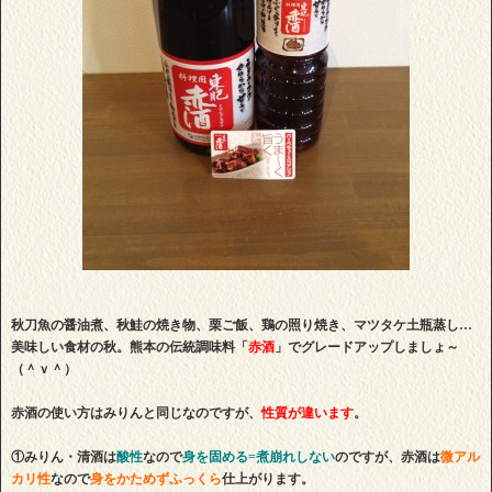
秋刀魚の醤油煮、秋鮭の焼き物、栗ご飯、鶏の照り焼き、マツタケ土瓶蒸し…
美味しい食材の秋。熊本の伝統調味料「
赤酒
」でグレードアップしましょ～
（＾ｖ＾）
赤酒の使い方はみりんと同じなのですが、
性質が違います
。
①みりん・清酒は
酸性
なので
身を固める=煮崩れしない
のですが、赤酒は
微アル
カリ性
なので
身をかためずふっくら
仕上がります。