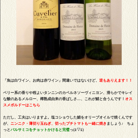
「魚は白ワイン、お肉は赤ワイン」間違いではないけど、
逆もありえます！！
ベリー系の香りや程よいタンニンのカベルネソーヴィニヨン、滑らかでキレイ
な酸のあるメルロー、樽熟成由来の香ばしさ…、これが鯖と合うんです！
オス
スメボルドーはこちら
ただし、工夫はいりますよ。塩コショウした鯖をオリーブオイルで焼くんです
が、
ニンニク・薄切り玉ねぎ、切ったプチトマトも一緒に焼き
ましょう♪ ちょ
っと
バルサミコをチョットかけると完璧
っ(≧▽≦)