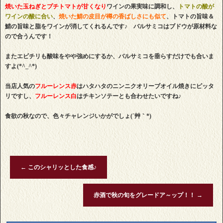
焼いた玉ねぎとプチトマトが甘くなり
ワインの果実味に調和し、
トマトの酸が
ワインの酸に合い
、
焼いた鯖の皮目が樽の香ばしさにも似て
、トマトの旨味＆
鯖の旨味と脂をワインが消してくれるんです♪ バルサミコはブドウが原材料な
ので合うんです！
またエビチリも酸味をやや強めにするか、バルサミコを垂らすだけでも合いま
すよ(*^_^*)
当店人気の
フルーレンス赤
はハタハタのニンニクオリーブオイル焼きにピッタ
リですし、
フルーレンス白
はチキンソテーとも合わせたいですね♪
食欲の秋なので、色々チャレンジいかがでしょ(´艸｀*)
←
このシャリッとした食感♪
赤酒で秋の旬をグレードア～ップ！！
→