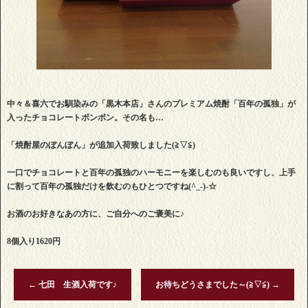
中々＆喜六でお馴染みの「黒木本店」さんのプレミアム焼酎「百年の孤独」が
入ったチョコレートボンボン。その名も…
「焼酎屋のぼんぼん」が追加入荷致しました(≧▽≦)
一口でチョコレートと百年の孤独のハーモニーを楽しむのも良いですし、上手
に割って百年の孤独だけを飲むのもひとつですね(^_-)-☆
お酒のお好きなあの方に、ご自分へのご褒美に♪
8個入り1620円
←
七田 生酒入荷です♪
お待ちどうさまでした～(≧▽≦)
→