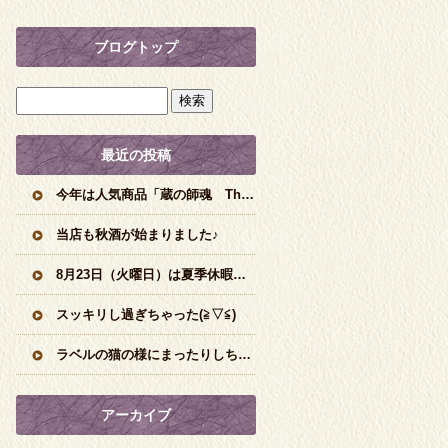
ブログトップ
最近の投稿
今年は人気商品「蔵の師魂 The Orange」の新焼酎です♪
当店も秋酒が始まりました♪
8月23日（火曜日）は夏季休暇頂きますm(__)m
スッキリし過ぎちゃった(≧▽≦)
ラベルの猫の様にまったりしちゃう味わいです♪
アーカイブ