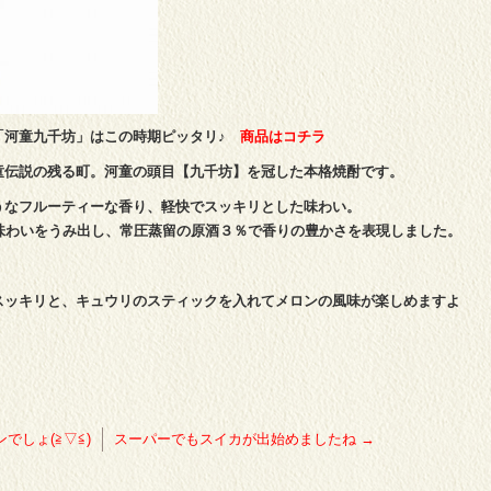
「河童九千坊」はこの時期ピッタリ♪
商品はコチラ
童伝説の残る町。河童の頭目【九千坊】を冠した本格焼酎です。
うなフルーティーな香り、軽快でスッキリとした味わい。
味わいをうみ出し、常圧蒸留の原酒３％で香りの豊かさを表現しました。
スッキリと、キュウリのスティックを入れてメロンの風味が楽しめますよ
でしょ(≧▽≦)
スーパーでもスイカが出始めましたね
→