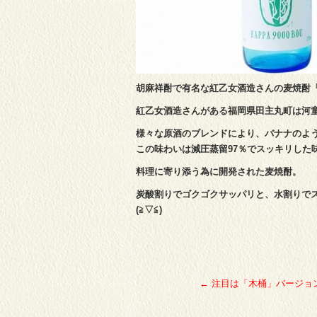
胡麻祥酎で有名な紅乙女酒造さんの麦焼酎
紅乙女酒造さんがある福岡県田主丸町は河
様々な原酒のブレンドにより、バナナのよ
この味わいは減圧蒸留97％でスッキリした
料理に寄り添う為に開発された麦焼酎。
炭酸割りでゴクゴクサッパリと、水割りで
(≧▽≦)
←
注目は「木桶」バージョン