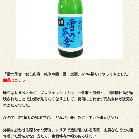
「雪の茅舎 秘伝山廃 純米吟醸 夏 生酒」が2年振りにやってきました♪
商品はコチラ
昨年はＮＨＫの番組「プロフェッショナル ～仕事の流儀～」で高橋杜氏が放
映されたことでお酒が足りなくなりまして、夏酒にまわせず商品自体が販売さ
れませんでした。
なので、2年振りの登場です♪ どれだけ楽しみにしていた事か(≧▽≦)
洋梨を思わせる穏やかな芳香、クリアで透明感のある酒質、山廃ならではの落
ち着いた滑らかな口当たり、生酒特有の幅のある味わい…