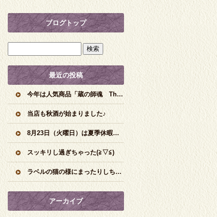
ブログトップ
最近の投稿
今年は人気商品「蔵の師魂 The Orange」の新焼酎です♪
当店も秋酒が始まりました♪
8月23日（火曜日）は夏季休暇頂きますm(__)m
スッキリし過ぎちゃった(≧▽≦)
ラベルの猫の様にまったりしちゃう味わいです♪
アーカイブ