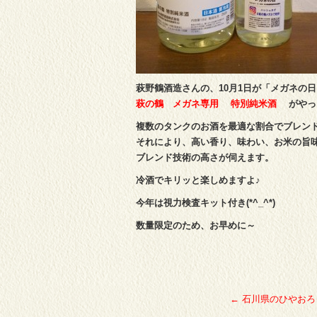
萩野鶴酒造さんの、10月1日が「メガネの
萩の鶴 メガネ専用 特別純米酒
がやっ
複数のタンクのお酒を最適な割合でブレン
それにより、高い香り、味わい、お米の旨
ブレンド技術の高さが伺えます。
冷酒でキリッと楽しめますよ♪
今年は視力検査キット付き(*^_^*)
数量限定のため、お早めに～
←
石川県のひやおろ