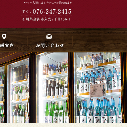
やっと入荷しました(^人^;)|酒のぬまた