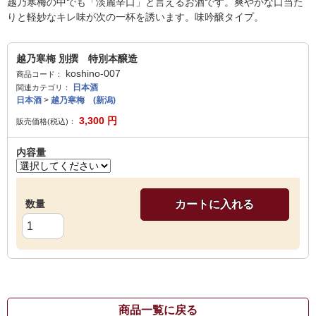
越乃寒梅の中でも「淡麗辛口」と言えるお酒です。爽やかな口当た
りと軽妙なキレ味が次の一杯を誘います。味吟醸タイプ。
越乃寒梅 別撰 特別本醸造
koshino-007
商品コード：
日本酒
関連カテゴリ：
日本酒
>
越乃寒梅 (新潟)
3,300
円
販売価格(税込)：
内容量
数量
カートに入れる
商品一覧に戻る