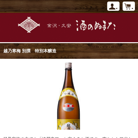
越乃寒梅 別撰 特別本醸造