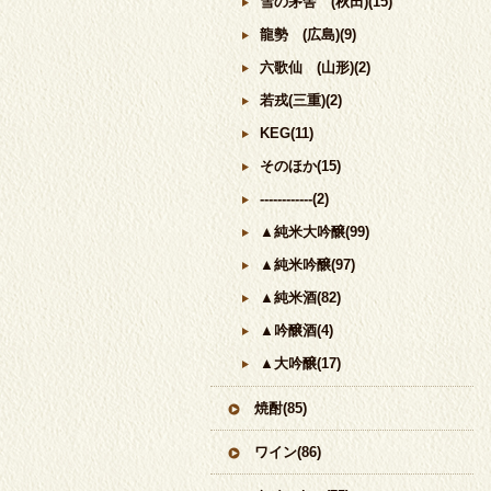
雪の茅舎 (秋田)(15)
龍勢 (広島)(9)
六歌仙 (山形)(2)
若戎(三重)(2)
KEG(11)
そのほか(15)
------------(2)
▲純米大吟醸(99)
▲純米吟醸(97)
▲純米酒(82)
▲吟醸酒(4)
▲大吟醸(17)
焼酎(85)
ワイン(86)