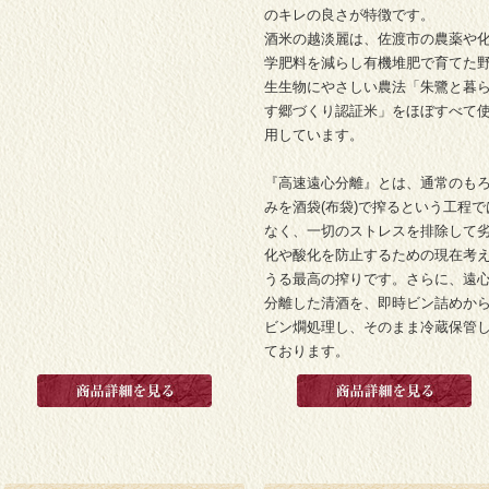
のキレの良さが特徴です。
酒米の越淡麗は、佐渡市の農薬や
学肥料を減らし有機堆肥で育てた
生生物にやさしい農法「朱鷺と暮
す郷づくり認証米」をほぼすべて
用しています。
『高速遠心分離』とは、通常のも
みを酒袋(布袋)で搾るという工程で
なく、一切のストレスを排除して
化や酸化を防止するための現在考
うる最高の搾りです。さらに、遠
分離した清酒を、即時ビン詰めか
ビン燗処理し、そのまま冷蔵保管
ております。