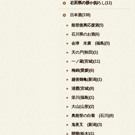
ぐ石川の酒」(1)
石川県のひやおろし(11)
日本酒(338)
能登復興応援酒(5)
石川県のお酒(6)
会津 末廣 (福島)(5)
天の戸(秋田)(1)
一ノ蔵(宮城)(11)
梅錦(愛媛)(6)
越後鶴亀(新潟)(1)
浦霞(宮城)(8)
栄川(福島)(1)
大山(山形)(2)
奥能登の白菊 (石川)(8)
鬼夜叉 (新潟)(3)
開華(栃木)(1)