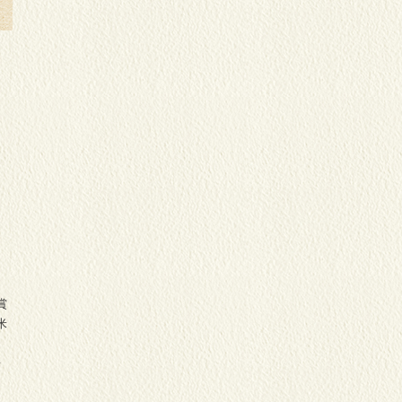
ワ
賞
米
レ