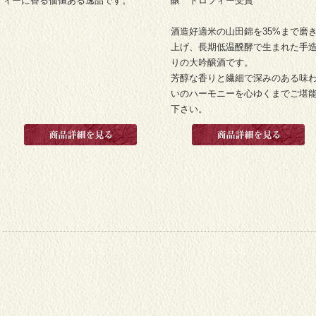
ィーに香る価値ある逸品です。
醸 トロフィー受賞
酒造好適米の山田錦を35%まで磨
上げ、長期低温醗酵で生まれた手
りの大吟醸酒です。
芳醇な香りと繊細で深みのある味
いのハーモニーを心ゆくまでご堪
下さい。