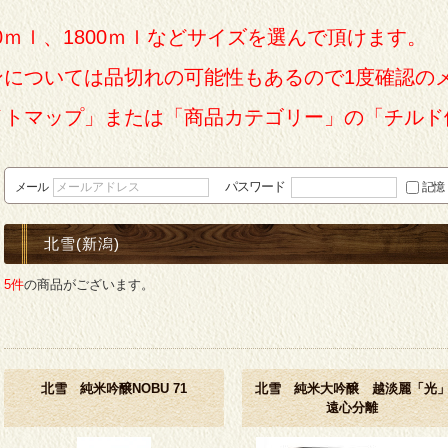
0ｍｌ、1800ｍｌなどサイズを選んで頂けます。
ンについては品切れの可能性もあるので1度確認の
イトマップ」または「商品カテゴリー」の「チルド
パスワード
メール
記憶
北雪(新潟)
5件
の商品がございます。
北雪 純米吟醸NOBU 71
北雪 純米大吟醸 越淡麗「光
遠心分離