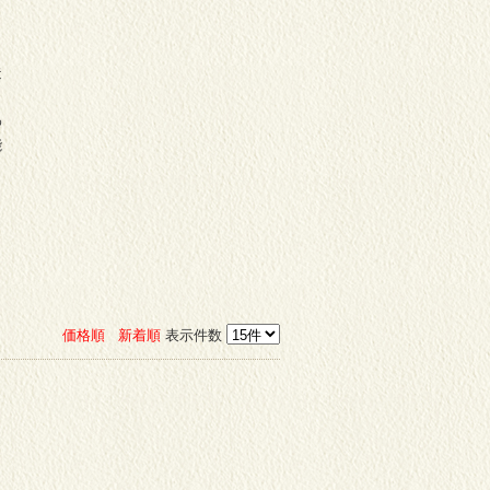
き
造
わ
能
価格順
新着順
表示件数