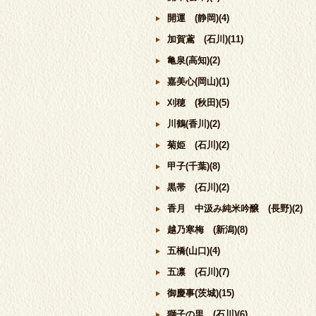
開運 (静岡)(4)
加賀鳶 (石川)(11)
亀泉(高知)(2)
嘉美心(岡山)(1)
刈穂 (秋田)(5)
川鶴(香川)(2)
菊姫 (石川)(2)
甲子(千葉)(8)
黒帯 (石川)(2)
香月 中汲み純米吟醸 (長野)(2)
越乃寒梅 (新潟)(8)
五橋(山口)(4)
五凛 (石川)(7)
御慶事(茨城)(15)
獅子の里 (石川)(6)