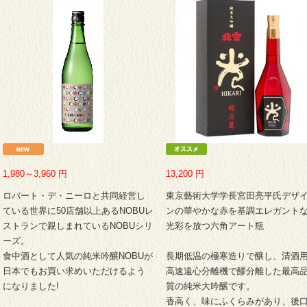
1,980～3,960
円
13,200
円
ロバート・デ・ニーロと共同経営し
東京藝術大学学長宮田亮平氏デザ
ている世界に50店舗以上あるNOBUレ
ンの華やかな赤を基調エレガント
ストランで親しまれているNOBUシリ
光彩を放つ六角アート瓶
ーズ。
食中酒として人気の純米吟醸NOBUが
長期低温の極寒造りで醸し、清酒
日本でもお買い求めいただけるよう
高速遠心分離機で醪分離した最高
になりました!
質の純米大吟醸です。
香高く、味にふくらみがあり、後