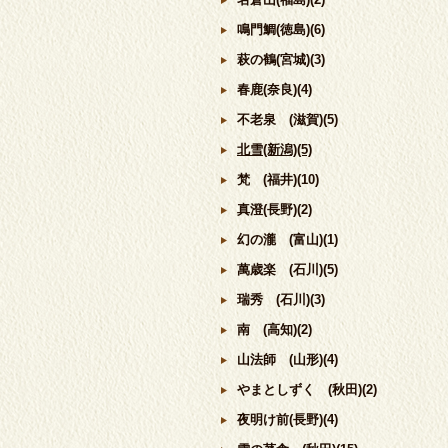
鳴門鯛(徳島)(6)
萩の鶴(宮城)(3)
春鹿(奈良)(4)
不老泉 (滋賀)(5)
北雪(新潟)(5)
梵 (福井)(10)
真澄(長野)(2)
幻の瀧 (富山)(1)
萬歳楽 (石川)(5)
瑞秀 (石川)(3)
南 (高知)(2)
山法師 (山形)(4)
やまとしずく (秋田)(2)
夜明け前(長野)(4)