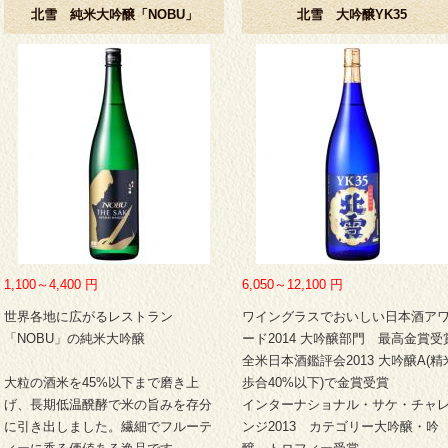
北雪 純米大吟醸「NOBU」
北雪 大吟醸YK35
1,100～4,400
円
6,050～12,100
円
世界各地に広がるレストラン
ワイングラスでおいしい日本酒ア
「NOBU」の純米大吟醸
ード2014 大吟醸部門 最高金賞受
全米日本酒鑑評会2013 大吟醸A(精
大粒の酒米を45%以下まで磨き上
歩合40%以下)で金賞受賞
げ、長期低温醗酵で米の旨みを存分
インターナショナル・サケ・チャ
に引き出しました。繊細でフルーテ
ンジ2013 カテゴリー大吟醸・吟