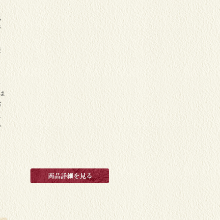
化
野
ら
使
ろ
は
劣
え
心
ら
し