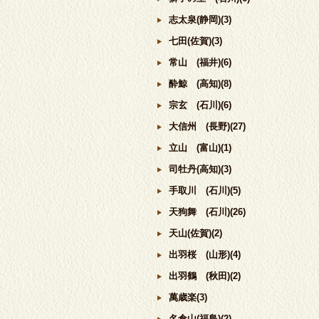
志太泉(静岡)(3)
七田(佐賀)(3)
常山 (福井)(6)
酔鯨 (高知)(8)
宗玄 (石川)(6)
大信州 (長野)(27)
立山 (富山)(1)
司牡丹(高知)(3)
手取川 (石川)(5)
天狗舞 (石川)(26)
天山(佐賀)(2)
出羽桜 (山形)(4)
出羽鶴 (秋田)(2)
萬歳楽(3)
名倉山(福島)(2)