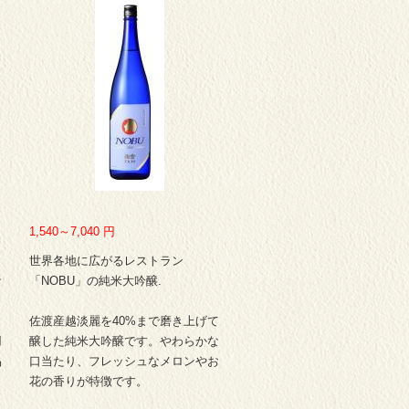
1,540～7,040
円
イ
世界各地に広がるレストラン
な
「NOBU」の純米大吟醸.
佐渡産越淡麗を40%まで磨き上げて
用
醸した純米大吟醸です。やわらかな
品
口当たり、フレッシュなメロンやお
花の香りが特徴です。
口