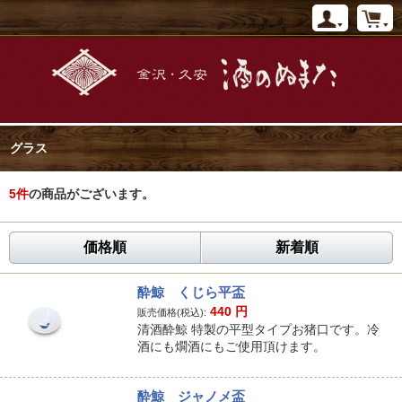
グラス
5
件
の商品がございます。
価格順
新着順
酔鯨 くじら平盃
440
円
販売価格(税込):
清酒酔鯨 特製の平型タイプお猪口です。冷
酒にも燗酒にもご使用頂けます。
酔鯨 ジャノメ盃