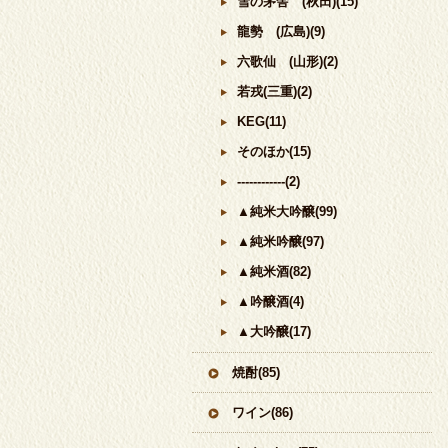
雪の茅舎 (秋田)(15)
龍勢 (広島)(9)
六歌仙 (山形)(2)
若戎(三重)(2)
KEG(11)
そのほか(15)
------------(2)
▲純米大吟醸(99)
▲純米吟醸(97)
▲純米酒(82)
▲吟醸酒(4)
▲大吟醸(17)
焼酎(85)
ワイン(86)