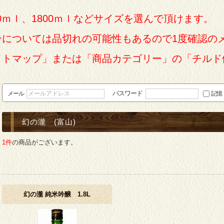
0ｍｌ、1800ｍｌなどサイズを選んで頂けます。
ンについては品切れの可能性もあるので1度確認の
イトマップ」または「商品カテゴリー」の「チルド
パスワード
メール
記憶
幻の瀧 (富山)
1件
の商品がございます。
幻の瀧 純米吟醸 1.8L