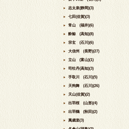
志太泉(静岡)(3)
七田(佐賀)(3)
常山 (福井)(6)
酔鯨 (高知)(8)
宗玄 (石川)(6)
大信州 (長野)(27)
立山 (富山)(1)
司牡丹(高知)(3)
手取川 (石川)(5)
天狗舞 (石川)(26)
天山(佐賀)(2)
出羽桜 (山形)(4)
出羽鶴 (秋田)(2)
萬歳楽(3)
名倉山(福島)(2)