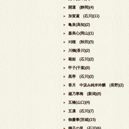
開運 (静岡)(4)
加賀鳶 (石川)(11)
亀泉(高知)(2)
嘉美心(岡山)(1)
刈穂 (秋田)(5)
川鶴(香川)(2)
菊姫 (石川)(2)
甲子(千葉)(8)
黒帯 (石川)(2)
香月 中汲み純米吟醸 (長野)(2)
越乃寒梅 (新潟)(8)
五橋(山口)(4)
五凛 (石川)(7)
御慶事(茨城)(15)
獅子の里 (石川)(6)