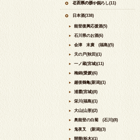
ぐ石川の酒」(1)
石川県のひやおろし(11)
日本酒(338)
能登復興応援酒(5)
石川県のお酒(6)
会津 末廣 (福島)(5)
天の戸(秋田)(1)
一ノ蔵(宮城)(11)
梅錦(愛媛)(6)
越後鶴亀(新潟)(1)
浦霞(宮城)(8)
栄川(福島)(1)
大山(山形)(2)
奥能登の白菊 (石川)(8)
鬼夜叉 (新潟)(3)
開華(栃木)(1)