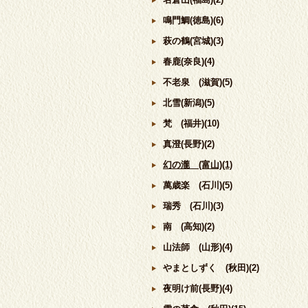
鳴門鯛(徳島)(6)
萩の鶴(宮城)(3)
春鹿(奈良)(4)
不老泉 (滋賀)(5)
北雪(新潟)(5)
梵 (福井)(10)
真澄(長野)(2)
幻の瀧 (富山)(1)
萬歳楽 (石川)(5)
瑞秀 (石川)(3)
南 (高知)(2)
山法師 (山形)(4)
やまとしずく (秋田)(2)
夜明け前(長野)(4)