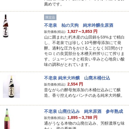
薦めです。
限定品
不老泉 杣の天狗 純米吟醸生原酒
1,927～3,853
円
販売価格(税込):
山に囲まれた朽木産の山田錦を59%まで精白
し、不老泉では珍しく10号酵母添加にて発
酵。過剰な圧力をかけることなく3日間かけ
モロミの良質部分を木槽天秤搾りにて搾りま
す。ジューシーさと程良い辛みと心地良い酸
味の調和がとれています。
不老泉 純米大吟醸 山廃木桶仕込
2,554
円
販売価格(税込):
昔ながらの酵母無添加の木桶仕込みにて醸
造。香り控えめなパンチのある純米大吟醸。
不老泉 山廃仕込み 純米原酒 参年熟成
1,895～3,788
円
販売価格(税込):
通がうなる本物の山廃仕込み、芳醇濃厚な味
わい。蔵の看板酒。