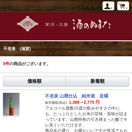
不老泉 (滋賀)
5
件
の商品がございます。
価格順
新着順
不老泉 山廃仕込 純米酒 旨燗
1,388～2,775
円
販売価格(税込):
アルコール度数15度の飲みやすさの中に
も、たっぷりとしたお米の甘味・旨味が詰ま
っています。山廃特有の引き締まった酸でキ
レ良くいただけます。
商品名の通り、お燗もいいですが常温でもお