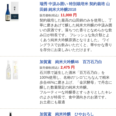
瑞秀 中汲み囲い 特別栽培米 契約栽培 山
田錦 純米大吟醸2018
11,000
円
販売価格(税込):
契約栽培した最高の山田錦のみを使用し、丁
寧に磨きあげて醸した純米大吟醸の中汲み囲
いの原酒です。落ちつた香りとなめらかな飲
み口が特長です。 フレッシュな魚介類とよ
くあう純米大吟醸原酒となりました。 ワイ
ングラスでお飲みいただくと、華やかな香り
を存分にお楽しみいただけます。
加賀鳶 純米大吟醸46 百万石乃白
2,475
円
販売価格(税込):
石川県で誕生した酒米「百万石乃白」を
100%使用し、名称の“シロ”にちなんで精米
歩合46%に磨き上げ、「金沢酵母」で丹念に
醸した数量限定の純米大吟醸。
フルーティーな吟醸香とすっきりとしたキレ
のよさが特長で、食中酒向きのお酒です。
お土産にも最適
加賀鳶 純米吟醸 ひやおろし