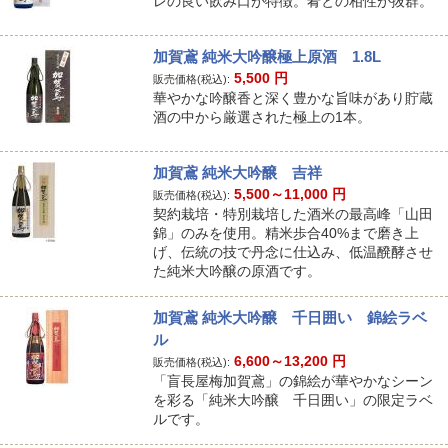
レの良い飲み口が特徴。肴との相性が抜群。
加賀鳶 純米大吟醸極上原酒 1.8L
5,500
円
販売価格(税込):
華やかな吟醸香と深く豊かな旨味があり貯蔵
酒の中から厳選された極上の1本。
加賀鳶 純米大吟醸 吉祥
5,500～11,000
円
販売価格(税込):
契約栽培・特別栽培した酒米の最高峰「山田
錦」のみを使用。精米歩合40%まで磨き上
げ、伝統の技で丹念に仕込み、低温醗酵させ
た純米大吟醸の原酒です。
加賀鳶 純米大吟醸 千日囲い 錦絵ラベ
ル
6,600～13,200
円
販売価格(税込):
「盲長屋梅加賀鳶」の錦絵が華やかなシーン
を彩る「純米大吟醸 千日囲い」の限定ラベ
ルです。