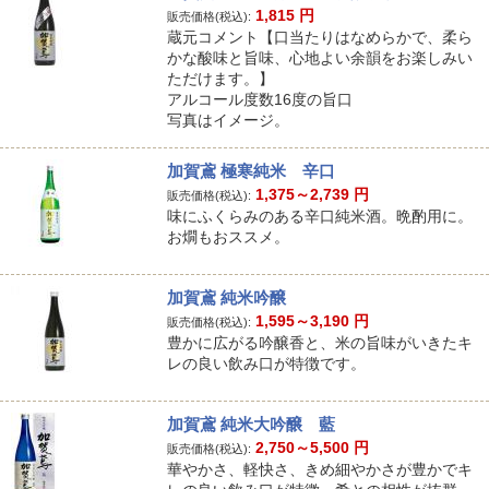
1,815
円
販売価格(税込):
蔵元コメント【口当たりはなめらかで、柔ら
かな酸味と旨味、心地よい余韻をお楽しみい
ただけます。】
アルコール度数16度の旨口
写真はイメージ。
加賀鳶 極寒純米 辛口
1,375～2,739
円
販売価格(税込):
味にふくらみのある辛口純米酒。晩酌用に。
お燗もおススメ。
加賀鳶 純米吟醸
1,595～3,190
円
販売価格(税込):
豊かに広がる吟醸香と、米の旨味がいきたキ
レの良い飲み口が特徴です。
加賀鳶 純米大吟醸 藍
2,750～5,500
円
販売価格(税込):
華やかさ、軽快さ、きめ細やかさが豊かでキ