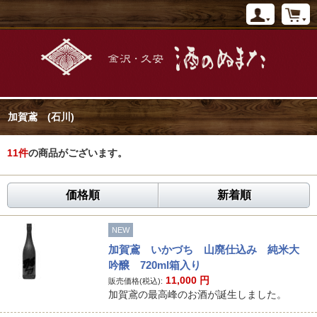
加賀鳶 (石川)
11
件
の商品がございます。
価格順
新着順
NEW
加賀鳶 いかづち 山廃仕込み 純米大
吟醸 720ml箱入り
11,000
円
販売価格(税込):
加賀鳶の最高峰のお酒が誕生しました。