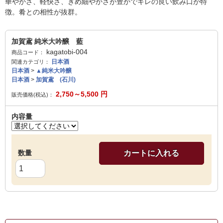
華やかさ、軽快さ、きめ細やかさが豊かでキレの良い飲み口が特
徴。肴との相性が抜群。
加賀鳶 純米大吟醸 藍
kagatobi-004
商品コード：
日本酒
関連カテゴリ：
日本酒
>
▲純米大吟醸
日本酒
>
加賀鳶 (石川)
2,750～5,500
円
販売価格(税込)：
内容量
数量
カートに入れる