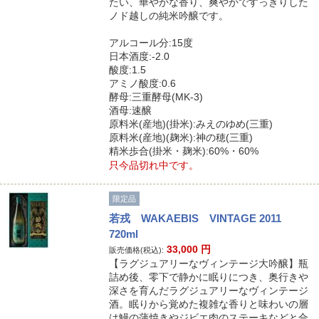
たい、華やかな香り、爽やかですっきりした
ノド越しの純米吟醸です。
アルコール分:15度
日本酒度:-2.0
酸度:1.5
アミノ酸度:0.6
酵母:三重酵母(MK-3)
酒母:速醸
原料米(産地)(掛米):みえのゆめ(三重)
原料米(産地)(麹米):神の穂(三重)
精米歩合(掛米・麹米):60%・60%
只今品切れ中です。
限定品
若戎 WAKAEBIS VINTAGE 2011
720ml
33,000
円
販売価格(税込):
【ラグジュアリーなヴィンテージ大吟醸】瓶
詰め後、零下で静かに眠りにつき、奥行きや
深さを育んだラグジュアリーなヴィンテージ
酒。眠りから覚めた複雑な香りと味わいの層
は鰻の蒲焼きやジビエ肉のステーキなどと合