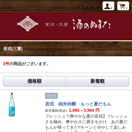
若戎(三重)
2
件
の商品がございます。
価格順
新着順
限定品
若戎 純米吟醸 もっと夏だもん
1,980～3,960
円
販売価格(税込):
フレッシュで爽やかな夏の若戎】フレッシュ
さを極め、爽やかさに磨きをかけ、あの夏だ
もんが帰ってきた!!キーンと冷やして楽しみ