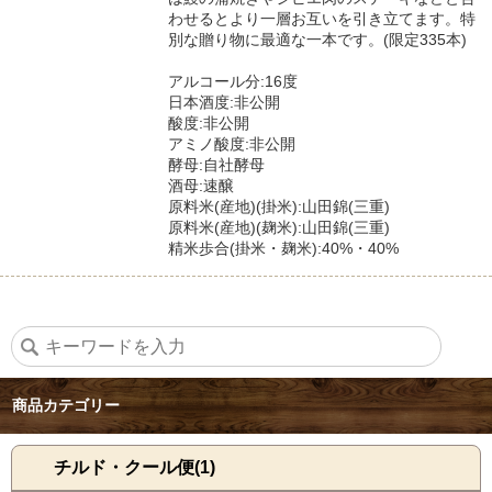
わせるとより一層お互いを引き立てます。特
別な贈り物に最適な一本です。(限定335本)
アルコール分:16度
日本酒度:非公開
酸度:非公開
アミノ酸度:非公開
酵母:自社酵母
酒母:速醸
原料米(産地)(掛米):山田錦(三重)
原料米(産地)(麹米):山田錦(三重)
精米歩合(掛米・麹米):40%・40%
商品カテゴリー
チルド・クール便(1)