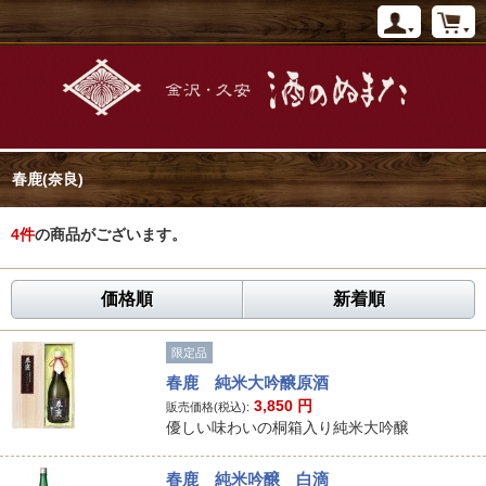
春鹿(奈良)
4
件
の商品がございます。
価格順
新着順
限定品
春鹿 純米大吟醸原酒
3,850
円
販売価格(税込):
優しい味わいの桐箱入り純米大吟醸
春鹿 純米吟醸 白滴