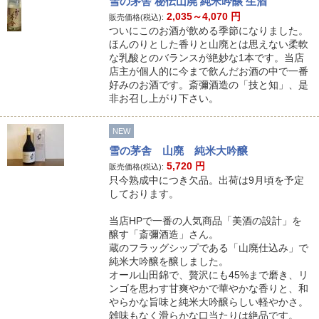
雪の茅舎 秘伝山廃 純米吟醸 生酒
2,035～4,070
円
販売価格(税込):
ついにこのお酒が飲める季節になりました。
ほんのりとした香りと山廃とは思えない柔軟
な乳酸とのバランスが絶妙な1本です。当店
店主が個人的に今まで飲んだお酒の中で一番
好みのお酒です。斎彌酒造の「技と知」、是
非お召し上がり下さい。
NEW
雪の茅舎 山廃 純米大吟醸
5,720
円
販売価格(税込):
只今熟成中につき欠品。出荷は9月頃を予定
しております。
当店HPで一番の人気商品「美酒の設計」を
醸す「斎彌酒造」さん。
蔵のフラッグシップである「山廃仕込み」で
純米大吟醸を醸しました。
オール山田錦で、贅沢にも45%まで磨き、リ
ンゴを思わす甘爽やかで華やかな香りと、和
やらかな旨味と純米大吟醸らしい軽やかさ。
雑味もなく滑らかな口当たりは絶品です。