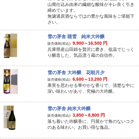
山廃仕込み由来の繊細な酸味がキレ良く引き
締めています。
無濾過原酒ならではの豊かな風味をご堪能下
さい。
雪の茅舎 聴雪 純米大吟醸
9,900～16,500
円
販売価格(税込):
兵庫県産山田錦を贅沢に磨き、低温でじっく
り醸造した、気品漂う蔵の自信作。
雪の茅舎 大吟醸 花朝月夕
6,600～13,200
円
販売価格(税込):
果実を思わせる華やかな香りで、清楚な中に
深い味わいがあり、究極の大吟醸。
雪の茅舎 純米大吟醸
3,850～8,800
円
販売価格(税込):
落ち着いた吟醸香に、円屋かで角のないコク
のある味わい。お買い得な逸品。