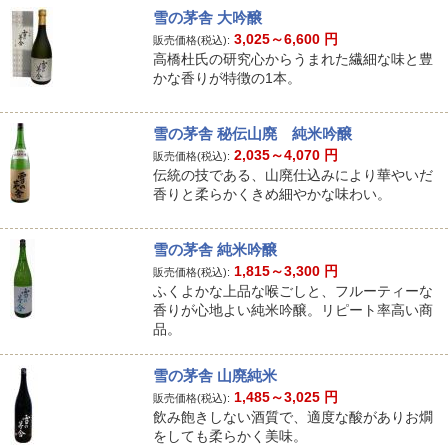
雪の茅舎 大吟醸
3,025～6,600
円
販売価格(税込):
高橋杜氏の研究心からうまれた繊細な味と豊
かな香りが特徴の1本。
雪の茅舎 秘伝山廃 純米吟醸
2,035～4,070
円
販売価格(税込):
伝統の技である、山廃仕込みにより華やいだ
香りと柔らかくきめ細やかな味わい。
雪の茅舎 純米吟醸
1,815～3,300
円
販売価格(税込):
ふくよかな上品な喉ごしと、フルーティーな
香りが心地よい純米吟醸。リピート率高い商
品。
雪の茅舎 山廃純米
1,485～3,025
円
販売価格(税込):
飲み飽きしない酒質で、適度な酸がありお燗
をしても柔らかく美味。