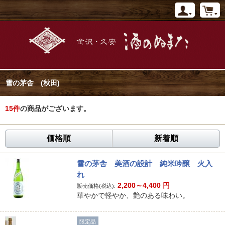
雪の茅舎 (秋田)
15
件
の商品がございます。
価格順
新着順
雪の茅舎 美酒の設計 純米吟醸 火入
れ
2,200～4,400
円
販売価格(税込):
華やかで軽やか、艶のある味わい。
限定品