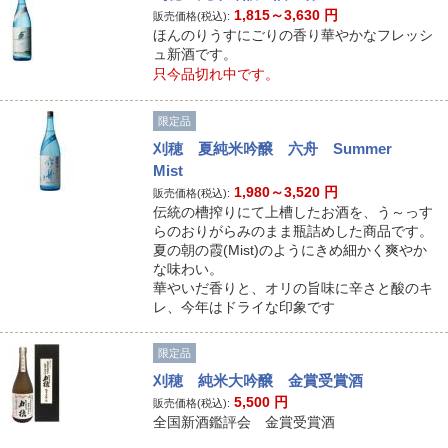
1,815～3,630
円
販売価格(税込):
ほんのりうすにごりの香り華やかなフレッシ
ュ新酒です。
只今品切れ中です。
限定品
刈穂 夏純米吟醸 六舟 Summer
Mist
1,980～3,520
円
販売価格(税込):
伝統の槽搾りにて上槽したお酒を、う～っす
らのおりがらみのまま瓶詰めした商品です。
夏の朝の霞(Mist)のようにきめ細かく爽やか
な味わい。
華やいだ香りと、オリの旨味に辛さと酸のキ
レ、今年はドライな印象です
限定品
刈穂 純米大吟醸 金賞受賞酒
5,500
円
販売価格(税込):
全国新酒鑑評会 金賞受賞酒