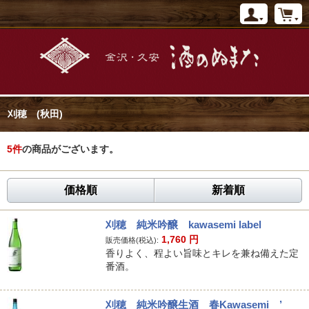
刈穂 (秋田)
5
件
の商品がございます。
価格順
新着順
刈穂 純米吟醸 kawasemi label
1,760
円
販売価格(税込):
香りよく、程よい旨味とキレを兼ね備えた定
番酒。
刈穂 純米吟醸生酒 春Kawasemi ’