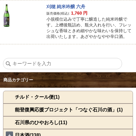
刈穂 純米吟醸 六舟
1,760
円
販売価格(税込):
小規模仕込みで丁寧に醸造した純米吟醸で
す。上槽後瓶詰め、瓶火入れを行い、フレッ
シュな香味ときめ細やかな味わいを保持して
出荷いたします。あざやかなやや辛口酒。
商品カテゴリー
チルド・クール便(1)
能登復興応援プロジェクト「つなぐ石川の酒」(1)
石川県のひやおろし(11)
＋
日本酒(338)