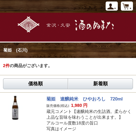
菊姫 (石川)
2
件
の商品がございます。
価格順
新着順
菊姫 速醸純米 ひやおろし 720ml
1,980
円
販売価格(税込):
蔵元コメント【速醸純米の生詰酒。柔らかく
上品な旨味を味わうことが出来ます。】
アルコール度数18度の旨口
写真はイメージ