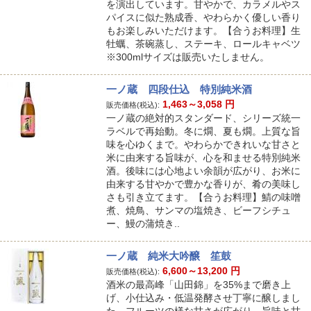
を演出しています。甘やかで、カラメルやス
パイスに似た熟成香、やわらかく優しい香り
もお楽しみいただけます。【合うお料理】生
牡蠣、茶碗蒸し、ステーキ、ロールキャベツ
※300mlサイズは販売いたしません。
一ノ蔵 四段仕込 特別純米酒
1,463～3,058
円
販売価格(税込):
一ノ蔵の絶対的スタンダード、シリーズ統一
ラベルで再始動。冬に燗、夏も燗。上質な旨
味を心ゆくまで。やわらかできれいな甘さと
米に由来する旨味が、心を和ませる特別純米
酒。後味には心地よい余韻が広がり、お米に
由来する甘やかで豊かな香りが、肴の美味し
さも引き立てます。【合うお料理】鯖の味噌
煮、焼鳥、サンマの塩焼き、ビーフシチュ
ー、鰻の蒲焼き..
一ノ蔵 純米大吟醸 笙鼓
6,600～13,200
円
販売価格(税込):
酒米の最高峰「山田錦」を35%まで磨き上
げ、小仕込み・低温発酵させ丁寧に醸しまし