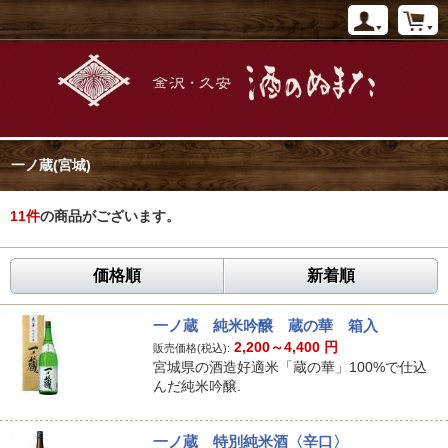
一ノ蔵(宮城)
11
件
の商品がございます。
価格順
新着順
一ノ蔵 純米吟醸 蔵の華 箱入
2,200～4,400
円
販売価格(税込):
宮城県の酒造好適米「蔵の華」100%で仕込
んだ純米吟醸.
一ノ蔵 特別純米酒〈辛口〉