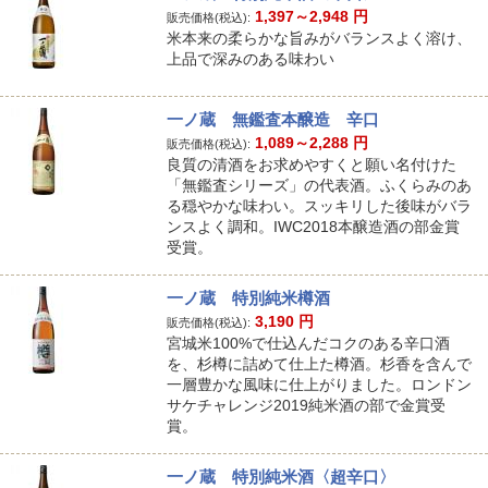
1,397～2,948
円
販売価格(税込):
米本来の柔らかな旨みがバランスよく溶け、
上品で深みのある味わい
一ノ蔵 無鑑査本醸造 辛口
1,089～2,288
円
販売価格(税込):
良質の清酒をお求めやすくと願い名付けた
「無鑑査シリーズ」の代表酒。ふくらみのあ
る穏やかな味わい。スッキリした後味がバラ
ンスよく調和。IWC2018本醸造酒の部金賞
受賞。
一ノ蔵 特別純米樽酒
3,190
円
販売価格(税込):
宮城米100%で仕込んだコクのある辛口酒
を、杉樽に詰めて仕上た樽酒。杉香を含んで
一層豊かな風味に仕上がりました。ロンドン
サケチャレンジ2019純米酒の部で金賞受
賞。
一ノ蔵 特別純米酒〈超辛口〉