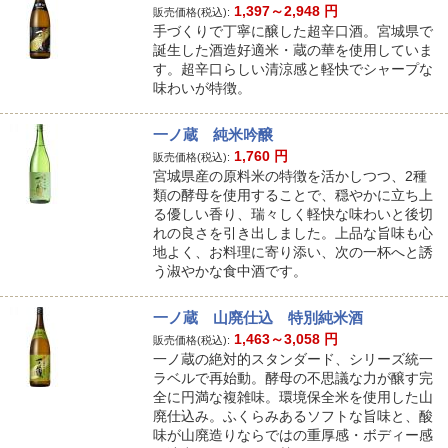
1,397～2,948
円
販売価格(税込):
手づくりで丁寧に醸した超辛口酒。宮城県で
誕生した酒造好適米・蔵の華を使用していま
す。超辛口らしい清涼感と軽快でシャープな
味わいが特徴。
一ノ蔵 純米吟醸
1,760
円
販売価格(税込):
宮城県産の原料米の特徴を活かしつつ、2種
類の酵母を使用することで、穏やかに立ち上
る優しい香り、瑞々しく軽快な味わいと後切
れの良さを引き出しました。上品な旨味も心
地よく、お料理に寄り添い、次の一杯へと誘
う淑やかな食中酒です。
一ノ蔵 山廃仕込 特別純米酒
1,463～3,058
円
販売価格(税込):
一ノ蔵の絶対的スタンダード、シリーズ統一
ラベルで再始動。酵母の不思議な力が醸す完
全に円満な複雑味。環境保全米を使用した山
廃仕込み。ふくらみあるソフトな旨味と、酸
味が山廃造りならではの重厚感・ボディー感