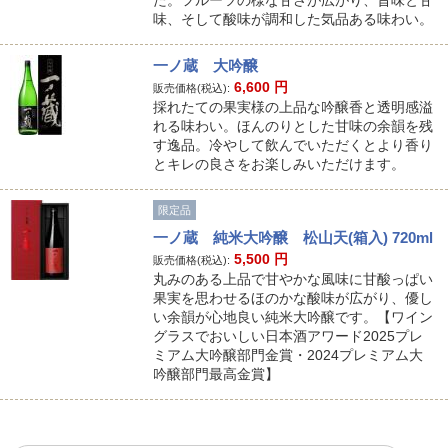
た。フルーツの様な甘さが広がり、旨味と甘
味、そして酸味が調和した気品ある味わい。
一ノ蔵 大吟醸
6,600
円
販売価格(税込):
採れたての果実様の上品な吟醸香と透明感溢
れる味わい。ほんのりとした甘味の余韻を残
す逸品。冷やして飲んでいただくとより香り
とキレの良さをお楽しみいただけます。
限定品
一ノ蔵 純米大吟醸 松山天(箱入) 720ml
5,500
円
販売価格(税込):
丸みのある上品で甘やかな風味に甘酸っぱい
果実を思わせるほのかな酸味が広がり、優し
い余韻が心地良い純米大吟醸です。【ワイン
グラスでおいしい日本酒アワード2025プレ
ミアム大吟醸部門金賞・2024プレミアム大
吟醸部門最高金賞】