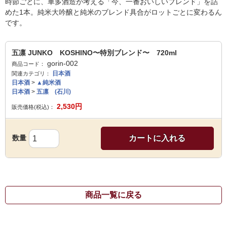
時節ごとに、車多酒造が考える「今、一番おいしいブレンド」を詰
めた1本。純米大吟醸と純米のブレンド具合がロットごとに変わるん
です。
五凛 JUNKO KOSHINO〜特別ブレンド〜 720ml
gorin-002
商品コード：
日本酒
関連カテゴリ：
日本酒
>
▲純米酒
日本酒
>
五凛 (石川)
2,530
円
販売価格(税込)：
数量
カートに入れる
商品一覧に戻る