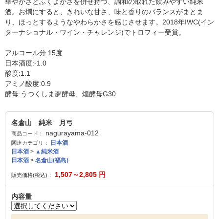
華やかさとふくよかさを併せ持つ、調和の取れた飲みやすい純米
酒。お燗にすると、きれいな甘さ、味と香りのバランスがまとま
り、ほっとするようなやわらかさを感じさせます。2018年IWC(イン
ターナショナル・ワイン・チャレンジ)でトロフィー受賞。
アルコール分:15度
日本酒度:-1.0
酸度:1.1
アミノ酸度:0.9
酵母:うつくしま夢酵母、煌酵母G30
名倉山 純米 月弓
nagurayama-012
商品コード：
日本酒
関連カテゴリ：
日本酒
>
▲純米酒
日本酒
>
名倉山(福島)
1,507～2,805
円
販売価格(税込)：
内容量