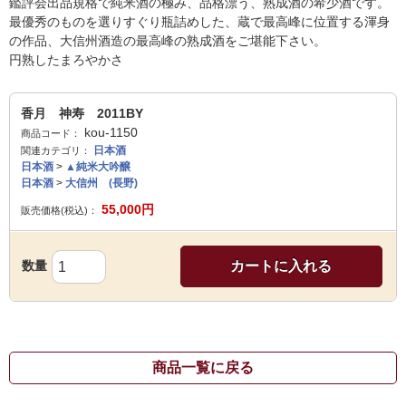
鑑評会出品規格で純米酒の極み、品格漂う、熟成酒の希少酒です。
最優秀のものを選りすぐり瓶詰めした、蔵で最高峰に位置する渾身
の作品、大信州酒造の最高峰の熟成酒をご堪能下さい。
円熟したまろやかさ
香月 神寿 2011BY
kou-1150
商品コード：
日本酒
関連カテゴリ：
日本酒
>
▲純米大吟醸
日本酒
>
大信州 (長野)
55,000
円
販売価格(税込)：
数量
カートに入れる
商品一覧に戻る