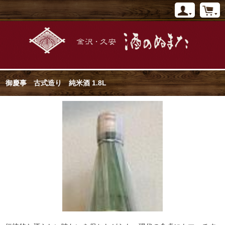
御慶事 古式造り 純米酒 1.8L