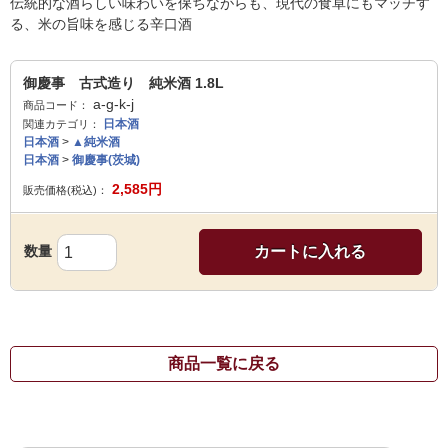
伝統的な酒らしい味わいを保ちながらも、現代の食卓にもマッチす
る、米の旨味を感じる辛口酒
御慶事 古式造り 純米酒 1.8L
a-g-k-j
商品コード：
日本酒
関連カテゴリ：
日本酒
>
▲純米酒
日本酒
>
御慶事(茨城)
2,585
円
販売価格(税込)：
数量
カートに入れる
商品一覧に戻る