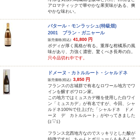
アロマティックで華やかな果実味がある、爽
やかな味わい。
バタール・モンラッシュ(特級畑)
2001 ブラン・ガニャール
41,800
円
販売価格(税込):
ボディが厚く風格が有る。重厚な柑橘系の風
味があり、力強く濃密。驚くべき長寿の白。
只今品切れ中です。
ドメーヌ・カトルルート・シャルドネ
3,850
円
販売価格(税込):
フランスの古城群で有名なロワール地方でワ
インを醸すポワロン家。
この地方ではミュスカデ種を使用した白ワイ
ン「ミュスカデ」が有名ですが、今回、シャ
ルドネ100%で仕上げた「シャルドネ ドメ
ーヌ デ カトルルート」がやってきました
(≧▽≦)
フランス北西地方なのでスッキリとした酸が
特徴ですが、ちゃんとボリュームもあるんで