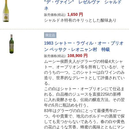
"デ・ヴァイン" レゼルヴァ シャルド
ネ
1,650
円
販売価格(税込):
シャルドネ特有のキリっとした酸味あり
限定品
1983 シャトー・ラヴィル・オー・ブリオ
ン ペッサク・レオニャン村 特級
108,900
円
販売価格(税込):
ムーシー侯爵夫人がグラーヴの特級4大シャ
トー、オーブリオン等を所有しているが、そ
のうちの一つ。このシャトーは白ワインのみ
造り、世界的なグレートとして評価されてい
る。
この白はシャトー・オーブリオンにて仕込ま
れる。白品種のジュースを直接225ℓの新樽
に入れ発酵させる、伝統の醸造方法。その翌
年の5月に瓶詰めを行う。
83年はグラーヴの白にとって最優秀年の一
つ。今や貴重で、地元のボルドーの酒屋で探
しても見つからないであろう。春の白や黄色
の花のような芳香。蜂蜜の風味とともにマン