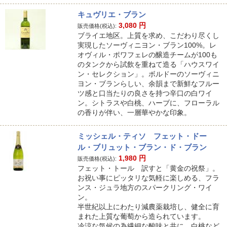
キュヴリエ・ブラン
3,080
円
販売価格(税込):
ブライエ地区。上質を求め、こだわり尽くし
実現したソーヴィニヨン・ブラン100%。レ
オヴィル・ポワフェレの醸造チームが100も
のタンクから試飲を重ねて造る「ハウスワイ
ン・セレクション」。ボルドーのソーヴィニ
ヨン・ブランらしい、余韻まで新鮮なフルー
ツ感と口当たりの良さを持つ辛口の白ワイ
ン。シトラスや白桃、ハーブに、フローラル
の香りが伴い、一層華やかな印象。
ミッシェル・ティソ フェット・ドー
ル・ブリュット・ブラン・ド・ブラン
1,980
円
販売価格(税込):
フェット・トール 訳すと「黄金の祝祭」。
お祝い事にピッタリな気軽に楽しめる、フラ
ンス・ジュラ地方のスパークリング・ワイ
ン。
半世紀以上にわたり減農薬栽培し、健全に育
まれた上質な葡萄から造られています。
冷涼な気候の為繊細な酸味と共に、白桃など