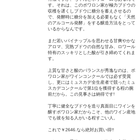
す。それは、このポワロン家が極力ブドウの
収穫を遅くしブドウに糖分を蓄えさせるの
で、発酵時に糖分を加える必要もなく「天然
のアルコール発酵」をする醸造方法をとって
いるからなんです。
まだ若いパイナップルを思わせる甘爽やかな
アロマ、完熟ブドウの自然な甘み、ロワール
特有のスッキリとした酸が引き締めてくれま
す。
上質な甘さと酸のバランスが秀逸なのは、ポ
ワロン家がワインコンクールでは必ず受賞
し、更にはミュスカデ全生産者で競ったミュ
スカデコンクールで第1位を獲得する程の腕
前だから。この見事さは納得です!
丁寧に健全なブドウを造り真面目にワインを
醸すポワロン家だからこそ、他のワイン産地
でも彼を知る人がいる程すごい人。
これで￥2646.なら絶対お買い得!!