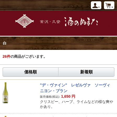
白
26
件
の商品がございます。
価格順
新着順
"デ・ヴァイン" レゼルヴァ ソーヴィ
ニヨン・ブラン
1,650
円
販売価格(税込):
クリスピー、ハーブ、ライムなどの様な爽や
かあり。