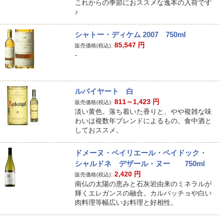
これからの季節におススメな逸本の入荷です
♪
シャトー・ディケム 2007 750ml
85,547
円
販売価格(税込):
-
ルバイヤート 白
811～1,423
円
販売価格(税込):
淡い黄色。落ち着いた香りと、やや複雑な味
わいは複数年ブレンドによるもの。食中酒と
しておススメ。
ドメーヌ・ペイリエール・ペイドック・
シャルドネ デザール・ヌー 750ml
2,420
円
販売価格(税込):
南仏の太陽の恵みと石灰岩由来のミネラルが
輝くエレガンスの融合。カルパッチョや白い
肉料理等幅広いお料理と好相性。