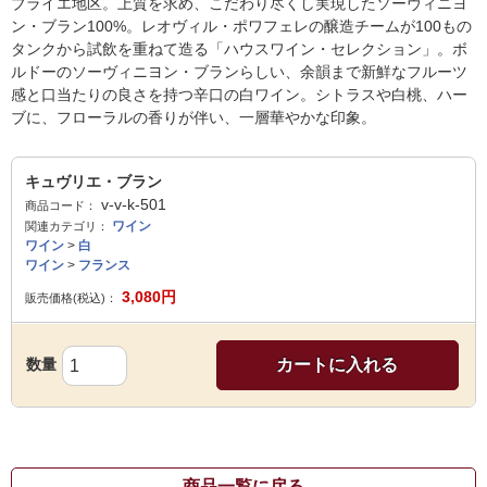
ブライエ地区。上質を求め、こだわり尽くし実現したソーヴィニヨ
ン・ブラン100%。レオヴィル・ポワフェレの醸造チームが100もの
タンクから試飲を重ねて造る「ハウスワイン・セレクション」。ボ
ルドーのソーヴィニヨン・ブランらしい、余韻まで新鮮なフルーツ
感と口当たりの良さを持つ辛口の白ワイン。シトラスや白桃、ハー
ブに、フローラルの香りが伴い、一層華やかな印象。
キュヴリエ・ブラン
v-v-k-501
商品コード：
ワイン
関連カテゴリ：
ワイン
>
白
ワイン
>
フランス
3,080
円
販売価格(税込)：
数量
カートに入れる
商品一覧に戻る