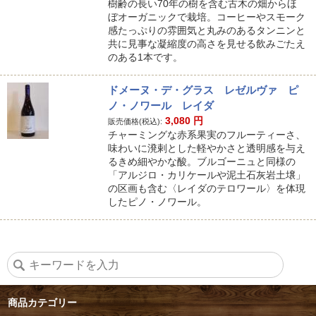
樹齢の長い70年の樹を含む古木の畑からほ
ぼオーガニックで栽培。コーヒーやスモーク
感たっぷりの雰囲気と丸みのあるタンニンと
共に見事な凝縮度の高さを見せる飲みごたえ
のある1本です。
ドメーヌ・デ・グラス レゼルヴァ ピ
ノ・ノワール レイダ
3,080
円
販売価格(税込):
チャーミングな赤系果実のフルーティーさ、
味わいに溌剌とした軽やかさと透明感を与え
るきめ細やかな酸。ブルゴーニュと同様の
「アルジロ・カリケールや泥土石灰岩土壌」
の区画も含む〈レイダのテロワール〉を体現
したピノ・ノワール。
商品カテゴリー