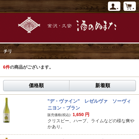
チリ
6
件
の商品がございます。
価格順
新着順
"デ・ヴァイン" レゼルヴァ ソーヴィ
ニヨン・ブラン
1,650
円
販売価格(税込):
クリスピー、ハーブ、ライムなどの様な爽や
かあり。