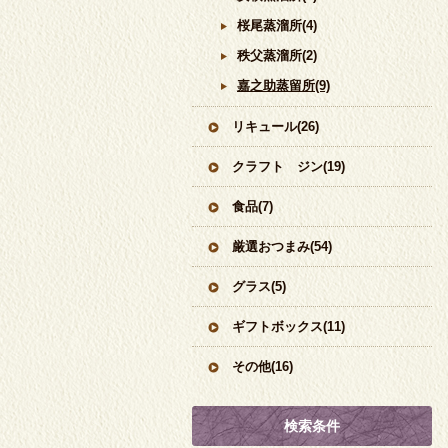
桜尾蒸溜所(4)
秩父蒸溜所(2)
嘉之助蒸留所(9)
リキュール(26)
クラフト ジン(19)
食品(7)
厳選おつまみ(54)
グラス(5)
ギフトボックス(11)
その他(16)
検索条件