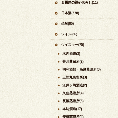
ぐ石川の酒」(1)
石川県のひやおろし(11)
日本酒(338)
焼酎(85)
ワイン(86)
ウイスキー(75)
木内酒造(3)
井川蒸留所(2)
明利酒類・高藏蒸溜所(3)
三郎丸蒸留所(3)
江井ヶ嶋酒造(2)
久住蒸溜所(4)
長濱蒸溜所(3)
本坊酒造(17)
安積蒸溜所(4)