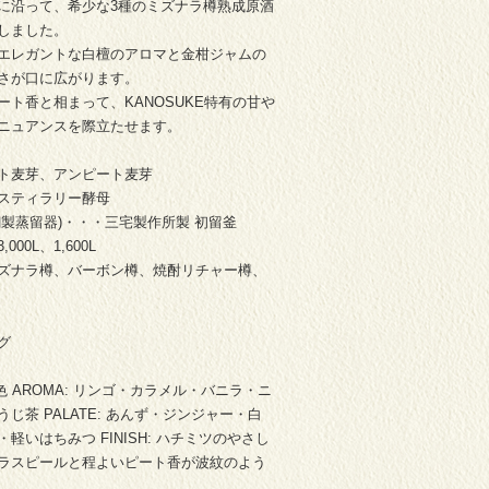
に沿って、希少な3種のミズナラ樽熟成原酒
しました。
エレガントな白檀のアロマと金柑ジャムの
さが口に広がります。
ート香と相まって、KANOSUKE特有の甘や
ニュアンスを際立たせます。
ト麦芽、アンピート麦芽
スティラリー酵母
銅製蒸留器)・・・三宅製作所製 初留釜
,000L、1,600L
ズナラ樽、バーボン樽、焼酎リチャー樽、
グ
吹色 AROMA: リンゴ・カラメル・バニラ・ニ
じ茶 PALATE: あんず・ジンジャー・白
軽いはちみつ FINISH: ハチミツのやさし
ラスピールと程よいピート香が波紋のよう