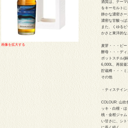
酒質は、テーマ
をキーモルトに
静かな濃密さー
濃密な甘酸っぱ
また、くゆるピ
かさと東洋的な
画像を拡大する
麦芽・・・ピー
酵母・・・ディ
ポットスチル(
6,000L、再留釜3
貯蔵樽・・・ミ
その他
・ティステイン
COLOUR: 山
ッキ・白檀・ほう
桃・金柑ジャム・
い甘さに、シト
に長く続く