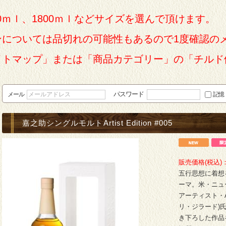
0ｍｌ、1800ｍｌなどサイズを選んで頂けます。
ンについては品切れの可能性もあるので1度確認の
イトマップ」または「商品カテゴリー」の「チルド
パスワード
メール
記憶
嘉之助シングルモルトArtist Edition #005
販売価格(税込)
五行思想に着想
ーマ。米・ニュ
アーティスト・Ale
リ・ジラード)
き下ろした作品