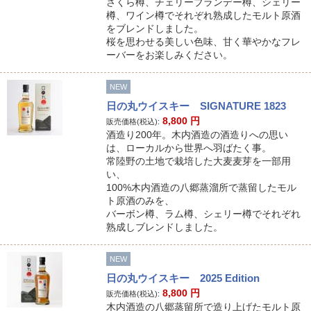
さくら樽、チェリーブランデー樽、シェリー
樽、ワイン樽でそれぞれ熟成したモルト原酒
をブレンドしました。
桜を思わせる美しい色味、甘く華やかなフレ
ーバーをお楽しみください。
NEW
日の丸ウイスキー SIGNATURE 1823
8,800
円
販売価格(税込):
酒造り200年。木内酒造の酒造りへの思い
は、ローカルから世界へ羽ばたく事。
常陸野の土地で栽培した大麦麦芽を一部用
い、
100%木内酒造の八郷蒸溜所で蒸留したモル
ト原酒のみを、
バーボン樽、ラム樽、シェリー樽でそれぞれ
熟成しブレンドしました。
NEW
日の丸ウイスキー 2025 Edition
8,800
円
販売価格(税込):
木内酒造の八郷蒸留所で造り上げたモルト原