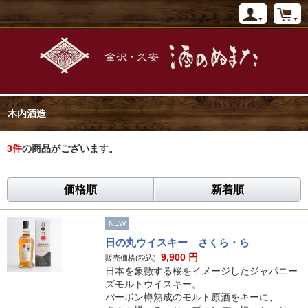
木内酒造
3
件
の商品がございます。
価格順
新着順
NEW
日の丸ウイスキー さくら・ら
9,900
円
販売価格(税込):
日本を象徴する桜をイメージしたジャパニー
ズモルトウイスキー。
バーボン樽熟成のモルト原酒をキーに、