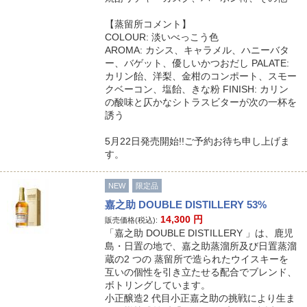
【蒸留所コメント】
COLOUR: 淡いべっこう色
AROMA: カシス、キャラメル、ハニーバタ
ー、バゲット、優しいかつおだし PALATE:
カリン飴、洋梨、金柑のコンポート、スモー
クベーコン、塩飴、きな粉 FINISH: カリン
の酸味と仄かなシトラスビターが次の一杯を
誘う
5月22日発売開始!!ご予約お待ち申し上げま
す。
NEW
限定品
嘉之助 DOUBLE DISTILLERY 53%
14,300
円
販売価格(税込):
「嘉之助 DOUBLE DISTILLERY 」は、鹿児
島・日置の地で、嘉之助蒸溜所及び日置蒸溜
蔵の2 つの 蒸留所で造られたウイスキーを
互いの個性を引き立たせる配合でブレンド、
ボトリングしています。
小正醸造2 代目小正嘉之助の挑戦により生ま