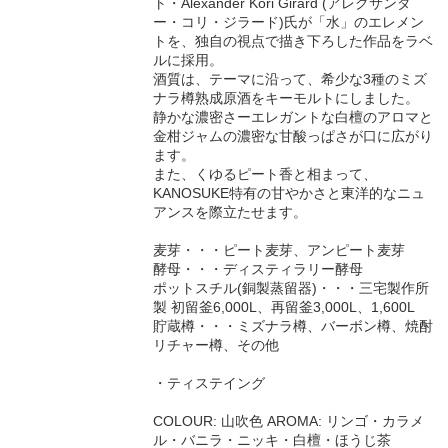
ト・Alexander Kori Girard (アレクサンダ
ー・コリ・ジラード)氏が「水」のエレメン
トを、独自の視点で描き下ろした作品をラベ
ルに採用。
酒質は、テーマに沿って、希少な3種のミズ
ナラ樽熟成原酒をキーモルトにしました。
静かな濃密さーエレガントな白檀のアロマと
金柑ジャムの濃密な甘酸っぱさが口に広がり
ます。
また、くゆるピート香と相まって、
KANOSUKE特有の甘やかさと東洋的なニュ
アンスを際立たせます。
麦芽・・・ピート麦芽、アンピート麦芽
酵母・・・ディスティラリー酵母
ポットスチル(銅製蒸留器)・・・三宅製作所
製 初留釜6,000L、再留釜3,000L、1,600L
貯蔵樽・・・ミズナラ樽、バーボン樽、焼酎
リチャー樽、その他
・ティステイング
COLOUR: 山吹色 AROMA: リンゴ・カラメ
ル・バニラ・ニッキ・白檀・ほうじ茶