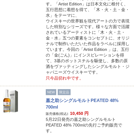
す。「Artist Edition」は日本文化に根付く、
五行思想に着想を得て、「木・火・土・金・
水」をテーマに、
ウイスキーの世界観を現代アートの力で表現
した特別なシリーズです。様々な方面で活躍
されているアーティストに「木・火・土・
金・水」五つの要素をコンセプトに、オリジ
ナルで制作いただいた作品をラベルに採用し
ています。今回の「Artist Edition 」は、五行
の「金(ごん)」にインスピレーションを得
て、3基のポットスチルを駆使し、多数の原
酒をヴァッティングしたシングルモルト・ジ
ャパニーズウイスキーです。
只今品切れ中です。
NEW
限定品
嘉之助シングルモルトPEATED 48%
700ml
10,450
円
販売価格(税込):
5月22日発売の嘉之助シングルモルト
PEATED 48% 700mlの先行ご予約販売で
す。