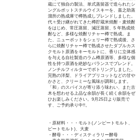
蔵にて独自の製法、単式蒸留器で造られたシ
ングルポットスチルウイスキーを、嘉之助蒸
溜所の熟成庫で樽熟成しブレンドしました。
代々受け継がれてきた樽貯蔵米焼酎・麦焼酎
をはじめ、常圧蒸留、減圧蒸留、5 年熟成焼
酎など、多様な焼酎リチャー樽で熟成。ま
た、ニューポットをシェリー樽で熟成後、さ
らに焼酎リチャー樽で熟成させたダブルカス
クモルト原酒をキーモルトに、香りに立体感
を与える自社製造のラム樽原酒等、多様な個
性を持つ原酒を絶妙なバランスでブレンド。
ノンチルフィルターでボトリングしました。
完熟の洋梨、ドライアプリコットなどの甘や
かさと、クリーミーな風味が調和します。
「和」のスパイスが寄り添う味わい、また古
木を想わせる上品な余韻が長く続く余韻をぜ
ひお楽しみください。9月25日より販売で
す、ご予約承り中!!。
・原材料・・・モルト(ノンピートモルト、
ピートモルト)、大麦
・酵母・・・ディスティラリー酵母