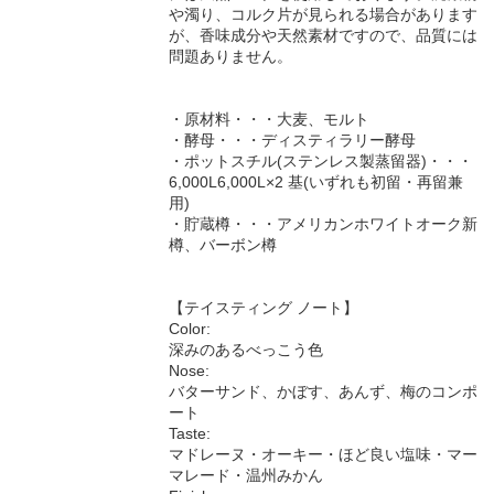
や濁り、コルク片が見られる場合があります
が、香味成分や天然素材ですので、品質には
問題ありません。
・原材料・・・大麦、モルト
・酵母・・・ディスティラリー酵母
・ポットスチル(ステンレス製蒸留器)・・・
6,000L6,000L×2 基(いずれも初留・再留兼
用)
・貯蔵樽・・・アメリカンホワイトオーク新
樽、バーボン樽
【テイスティング ノート】
Color:
深みのあるべっこう色
Nose:
バターサンド、かぼす、あんず、梅のコンポ
ート
Taste:
マドレーヌ・オーキー・ほど良い塩味・マー
マレード・温州みかん