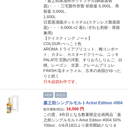
・嘉之助蒸溜所ポットスチル(銅製蒸留
器)・・・三宅製作所製 初留釜 6,000L、再
留釜 3,000L、
1,600L
日置蒸溜蔵ポットスチル(ステンレス製蒸留
器)・・・6,000L×2 基(いずれも初留・再留
兼用)
【テイスティング ノート】
COLOUR:べっこう色
AROMA:ドライアプリコット、梅コンポー
ト、カヌレ、カスタードクリーム、ニッキ
PALATE:完熟の洋梨、すりおろしりんご、白
桃、レーズン、生姜、クレームブリュレ
FINISH:塩キャラメル、古木の余韻がゆった
りと続く
只今品切れ中です。
NEW
限定品
嘉之助シングルモルトArtist Edition #004
16,500
円
販売価格(税込):
この度、4作目となる数量限定企画商品「嘉
之助シングルモルトArtist Edition #004 50%
700ml」が6月18日より発売開始となりま