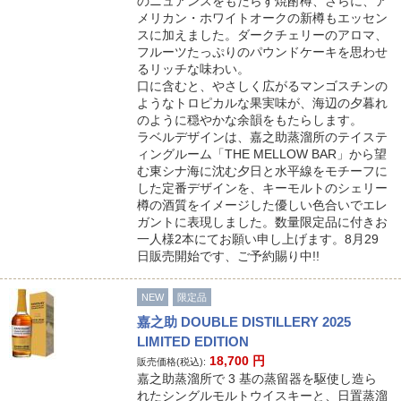
のニュアンスをもたらす焼酎樽、さらに、ア
メリカン・ホワイトオークの新樽もエッセン
スに加えました。ダークチェリーのアロマ、
フルーツたっぷりのパウンドケーキを思わせ
るリッチな味わい。
口に含むと、やさしく広がるマンゴスチンの
ようなトロピカルな果実味が、海辺の夕暮れ
のように穏やかな余韻をもたらします。
ラベルデザインは、嘉之助蒸溜所のテイステ
ィングルーム「THE MELLOW BAR」から望
む東シナ海に沈む夕日と水平線をモチーフに
した定番デザインを、キーモルトのシェリー
樽の酒質をイメージした優しい色合いでエレ
ガントに表現しました。数量限定品に付きお
一人様2本にてお願い申し上げます。8月29
日販売開始です、ご予約賜り中!!
NEW
限定品
嘉之助 DOUBLE DISTILLERY 2025
LIMITED EDITION
18,700
円
販売価格(税込):
嘉之助蒸溜所で 3 基の蒸留器を駆使し造ら
れたシングルモルトウイスキーと、日置蒸溜