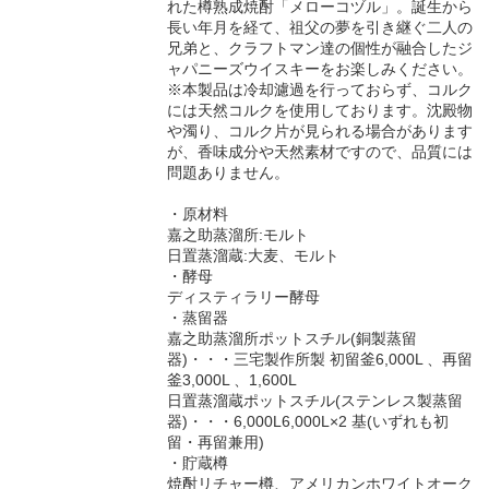
れた樽熟成焼酎「メローコヅル」。誕生から
長い年月を経て、祖父の夢を引き継ぐ二人の
兄弟と、クラフトマン達の個性が融合したジ
ャパニーズウイスキーをお楽しみください。
※本製品は冷却濾過を行っておらず、コルク
には天然コルクを使用しております。沈殿物
や濁り、コルク片が見られる場合があります
が、香味成分や天然素材ですので、品質には
問題ありません。
・原材料
嘉之助蒸溜所:モルト
日置蒸溜蔵:大麦、モルト
・酵母
ディスティラリー酵母
・蒸留器
嘉之助蒸溜所ポットスチル(銅製蒸留
器)・・・三宅製作所製 初留釜6,000L 、再留
釜3,000L 、1,600L
日置蒸溜蔵ポットスチル(ステンレス製蒸留
器)・・・6,000L6,000L×2 基(いずれも初
留・再留兼用)
・貯蔵樽
焼酎リチャー樽、アメリカンホワイトオーク