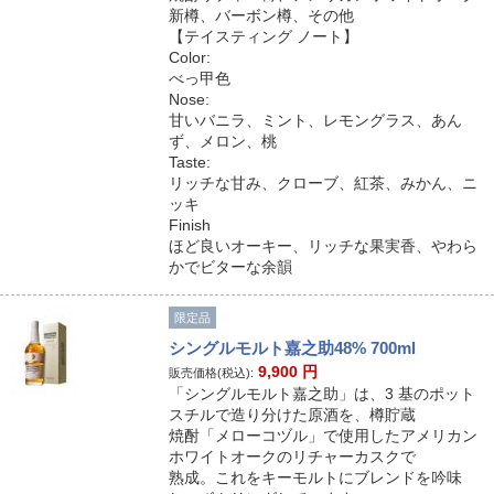
新樽、バーボン樽、その他
【テイスティング ノート】
Color:
べっ甲色
Nose:
甘いバニラ、ミント、レモングラス、あん
ず、メロン、桃
Taste:
リッチな甘み、クローブ、紅茶、みかん、ニ
ッキ
Finish
ほど良いオーキー、リッチな果実香、やわら
かでビターな余韻
限定品
シングルモルト嘉之助48% 700ml
9,900
円
販売価格(税込):
「シングルモルト嘉之助」は、3 基のポット
スチルで造り分けた原酒を、樽貯蔵
焼酎「メローコヅル」で使用したアメリカン
ホワイトオークのリチャーカスクで
熟成。これをキーモルトにブレンドを吟味