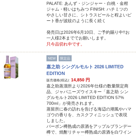
PALATE: あんず・ジンジャー・白桃・金柑
ジャム・軽いはちみつ FINISH: ハチミツの
やさしい甘さに、シトラスピールと程よいピ
ート香が波紋のように長く続く
発売日は2026年6月10日、ご予約賜り中!!お
一人様2本まででお願いします。
只今品切れ中です。
NEW
限定品
嘉之助 シングルモルト 2026 LIMITED
EDITION
14,850
円
販売価格(税込):
嘉之助蒸溜所より2026年仕様の数量限定商
品、ジャパニーズウイスキー「嘉之助 シン
グルモルト2026 LIMITED EDITION 57%
700ml」が発売されます。
蒸留所に春の訪れを告げる海辺の潮風やハマ
ゴウの香りを、カスクフィニッシュで表現
しました。
バーボン樽熟成の原酒をアップルブランデー
樽で、焼酎リチャー樽熟成の原酒を白ワイン