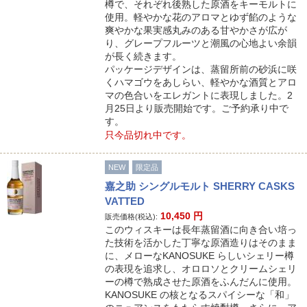
樽で、それぞれ後熟した原酒をキーモルトに
使用。軽やかな花のアロマとゆず餡のような
爽やかな果実感丸みのある甘やかさが広が
り、グレープフルーツと潮風の心地よい余韻
が長く続きます。
パッケージデザインは、蒸留所前の砂浜に咲
くハマゴウをあしらい、軽やかな酒質とアロ
マの色合いをエレガントに表現しました。2
月25日より販売開始です。ご予約承り中で
す。
只今品切れ中です。
NEW
限定品
嘉之助 シングルモルト SHERRY CASKS
VATTED
10,450
円
販売価格(税込):
このウィスキーは長年蒸留酒に向き合い培っ
た技術を活かした丁寧な原酒造りはそのまま
に、メローなKANOSUKE らしいシェリー樽
の表現を追求し、オロロソとクリームシェリ
ーの樽で熟成させた原酒をふんだんに使用。
KANOSUKE の核となるスパイシーな「和」