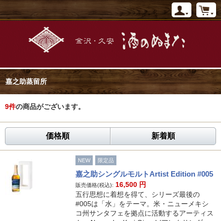
嘉之助蒸留所
9
件
の商品がございます。
価格順
新着順
NEW
限定品
嘉之助シングルモルトArtist Edition #005
16,500
円
販売価格(税込):
五行思想に着想を得て、シリーズ最後の
#005は「水」をテーマ。米・ニューメキシ
コ州サンタフェを拠点に活動するアーティス