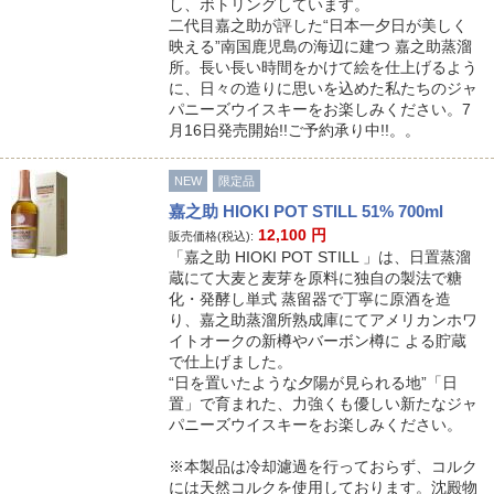
し、ボトリングしています。
二代目嘉之助が評した“日本一夕日が美しく
映える”南国鹿児島の海辺に建つ 嘉之助蒸溜
所。長い長い時間をかけて絵を仕上げるよう
に、日々の造りに思いを込めた私たちのジャ
パニーズウイスキーをお楽しみください。7
月16日発売開始!!ご予約承り中!!。。
NEW
限定品
嘉之助 HIOKI POT STILL 51% 700ml
12,100
円
販売価格(税込):
「嘉之助 HIOKI POT STILL 」は、日置蒸溜
蔵にて大麦と麦芽を原料に独自の製法で糖
化・発酵し単式 蒸留器で丁寧に原酒を造
り、嘉之助蒸溜所熟成庫にてアメリカンホワ
イトオークの新樽やバーボン樽に よる貯蔵
で仕上げました。
“日を置いたような夕陽が見られる地”「日
置」で育まれた、力強くも優しい新たなジャ
パニーズウイスキーをお楽しみください。
※本製品は冷却濾過を行っておらず、コルク
には天然コルクを使用しております。沈殿物