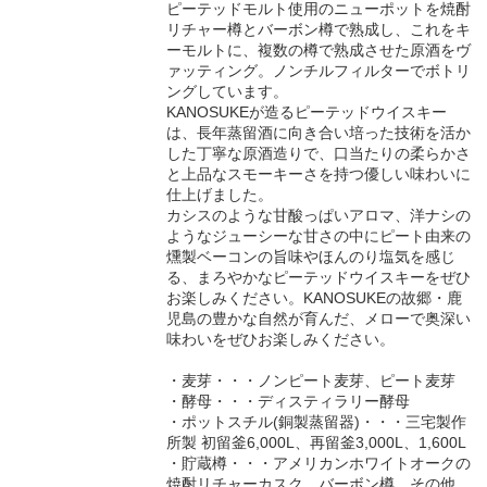
ピーテッドモルト使用のニューポットを焼酎
リチャー樽とバーボン樽で熟成し、これをキ
ーモルトに、複数の樽で熟成させた原酒をヴ
ァッティング。ノンチルフィルターでボトリ
ングしています。
KANOSUKEが造るピーテッドウイスキー
は、長年蒸留酒に向き合い培った技術を活か
した丁寧な原酒造りで、口当たりの柔らかさ
と上品なスモーキーさを持つ優しい味わいに
仕上げました。
カシスのような甘酸っぱいアロマ、洋ナシの
ようなジューシーな甘さの中にピート由来の
燻製ベーコンの旨味やほんのり塩気を感じ
る、まろやかなピーテッドウイスキーをぜひ
お楽しみください。KANOSUKEの故郷・鹿
児島の豊かな自然が育んだ、メローで奥深い
味わいをぜひお楽しみください。
・麦芽・・・ノンピート麦芽、ピート麦芽
・酵母・・・ディスティラリー酵母
・ポットスチル(銅製蒸留器)・・・三宅製作
所製 初留釜6,000L、再留釜3,000L、1,600L
・貯蔵樽・・・アメリカンホワイトオークの
焼酎リチャーカスク、バーボン樽、その他