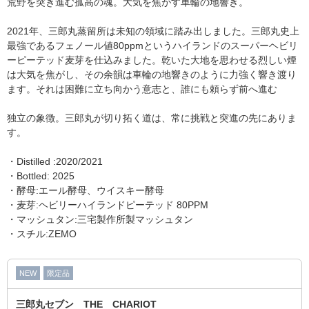
荒野を突き進む孤高の魂。大気を焦がす車輪の地響き。
2021年、三郎丸蒸留所は未知の領域に踏み出しました。三郎丸史上
最強であるフェノール値80ppmというハイランドのスーパーヘビリ
ーピーテッド麦芽を仕込みました。乾いた大地を思わせる烈しい煙
は大気を焦がし、その余韻は車輪の地響きのように力強く響き渡り
ます。それは困難に立ち向かう意志と、誰にも頼らず前へ進む
独立の象徴。三郎丸が切り拓く道は、常に挑戦と突進の先にありま
す。
・Distilled :2020/2021
・Bottled: 2025
・酵母:エール酵母、ウイスキー酵母
・麦芽:ヘビリーハイランドピーテッド 80PPM
・マッシュタン:三宅製作所製マッシュタン
・スチル:ZEMO
NEW
限定品
三郎丸セブン THE CHARIOT