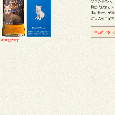
ソラの毛色や、
樽熟成原酒とス
来の味わいが特
24日入荷予定
申し訳ござい
画像を拡大する