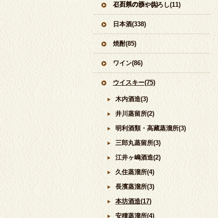
ぐ石川の酒」(1)
石川県のひやおろし(11)
日本酒(338)
焼酎(85)
ワイン(86)
ウイスキー(75)
木内酒造(3)
井川蒸留所(2)
明利酒類・高藏蒸溜所(3)
三郎丸蒸留所(3)
江井ヶ嶋酒造(2)
久住蒸溜所(4)
長濱蒸溜所(3)
本坊酒造(17)
安積蒸溜所(4)