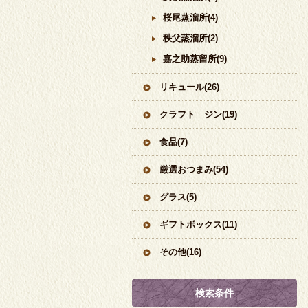
桜尾蒸溜所(4)
秩父蒸溜所(2)
嘉之助蒸留所(9)
リキュール(26)
クラフト ジン(19)
食品(7)
厳選おつまみ(54)
グラス(5)
ギフトボックス(11)
その他(16)
検索条件