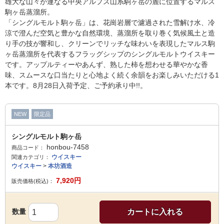
雄大な山々が連なる中央アルプス山系駒ヶ岳の麓に位置するマルス
駒ヶ岳蒸溜所。
「シングルモルト駒ヶ岳」は、花崗岩層で濾過された雪解け水、冷
涼で澄んだ空気と豊かな自然環境、蒸溜所を取り巻く気候風土と造
り手の技が響和し、クリーンでリッチな味わいを表現したマルス駒
ヶ岳蒸溜所を代表するフラッグシップのシングルモルトウイスキー
です。アップルティーやあんず、熟した柿を想わせる華やかな香
味、スムースな口当たりと心地よく続く余韻をお楽しみいただける1
本です。8月28日入荷予定、ご予約承り中!!。
NEW
限定品
シングルモルト駒ヶ岳
honbou-7458
商品コード：
ウイスキー
関連カテゴリ：
ウイスキー
>
本坊酒造
7,920
円
販売価格(税込)：
数量
カートに入れる