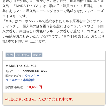
急峻な山々が連なり、豊かな水に恵まれた、世界自然遺産の島・屋
久島。「MARS The Y.A.」は、駒ヶ岳・津貫のモルト原酒を、この
島にあるマルス屋久島エージングセラーで熟成させたジャパニーズ
ウイスキーです。
「#04」はバーボンバレルで熟成されたモルト原酒を中心にヴァッ
ティングし、屋久島の森を覆う苔を想わせるニュアンスやピート由
来の香り、南国らしい黄色いフルーツの香りが重なり、コク深く長
い余韻がお楽しみいただける1本です。4月24日発売予定、おひとり
様1本でお願い申し上げます。
NEW
残りわずか
限定品
MARS The Y.A. #04
honbou-001456
商品コード：
ウイスキー
関連カテゴリ：
ウイスキー
>
本坊酒造
10,450
円
販売価格(税込)：
申し訳ございません。ただいま品切れ中です。