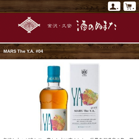
MARS The Y.A. #04