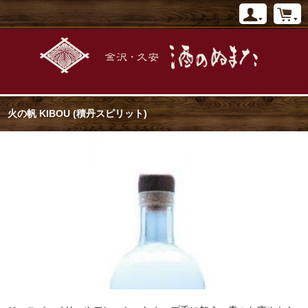
火の帆 KIBOU (積丹スピリット)